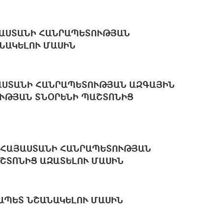
ՅԱՍՏԱՆԻ ՀԱՆՐԱՊԵՏՈՒԹՅԱՆ
ՆԱԿԵԼՈՒ ՄԱՍԻՆ
ԱՍՏԱՆԻ ՀԱՆՐԱՊԵՏՈՒԹՅԱՆ ԱԶԳԱՅԻՆ
ՒԹՅԱՆ ՏՆՕՐԵՆԻ ՊԱՇՏՈՆԻՑ
 ՀԱՅԱՍՏԱՆԻ ՀԱՆՐԱՊԵՏՈՒԹՅԱՆ
ՇՏՈՆԻՑ ԱԶԱՏԵԼՈՒ ՄԱՍԻՆ
ԱՊԵՏ ՆՇԱՆԱԿԵԼՈՒ ՄԱՍԻՆ