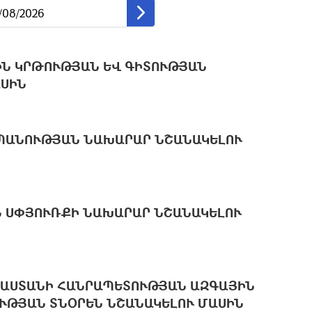
Ն ԿՐԹՈՒԹՅԱՆ ԵՎ ԳԻՏՈՒԹՅԱՆ
ԱՍԻՆ
ՊԱՆՈՒԹՅԱՆ ՆԱԽԱՐԱՐ ՆՇԱՆԱԿԵԼՈՒ
 ՍՓՅՈՒՌՔԻ ՆԱԽԱՐԱՐ ՆՇԱՆԱԿԵԼՈՒ
ՅԱՍՏԱՆԻ ՀԱՆՐԱՊԵՏՈՒԹՅԱՆ ԱԶԳԱՅԻՆ
ՒԹՅԱՆ ՏՆՕՐԵՆ ՆՇԱՆԱԿԵԼՈՒ ՄԱՍԻՆ