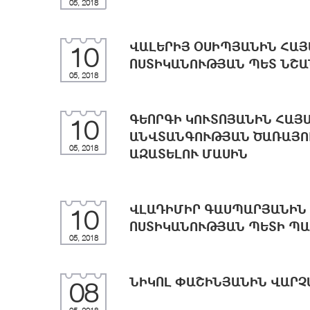
05, 2018
ՎԱԼԵՐԻՅ ՕՍԻՊՅԱՆԻՆ ՀԱ
10
ՈՍՏԻԿԱՆՈՒԹՅԱՆ ՊԵՏ ՆՇԱ
05, 2018
ԳԵՈՐԳԻ ԿՈՒՏՈՅԱՆԻՆ ՀԱՅ
10
ԱՆՎՏԱՆԳՈՒԹՅԱՆ ԾԱՌԱՅՈ
05, 2018
ԱԶԱՏԵԼՈՒ ՄԱՍԻՆ
ՎԼԱԴԻՄԻՐ ԳԱՍՊԱՐՅԱՆԻՆ
10
ՈՍՏԻԿԱՆՈՒԹՅԱՆ ՊԵՏԻ ՊԱ
05, 2018
ՆԻԿՈԼ ՓԱՇԻՆՅԱՆԻՆ ՎԱՐՉ
08