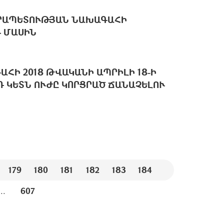
ՐԱՊԵՏՈՒԹՅԱՆ ՆԱԽԱԳԱՀԻ
 ՄԱՍԻՆ
ՀԻ 2018 ԹՎԱԿԱՆԻ ԱՊՐԻԼԻ 18-Ի
ՐԴ ԿԵՏՆ ՈՒԺԸ ԿՈՐՑՐԱԾ ՃԱՆԱՉԵԼՈՒ
179
180
181
182
183
184
...
607