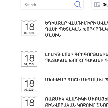
ԵՂԻԱԶԱՐ ՎԼԱԴԻՄԻՐԻ ԱՎԱ
18
ԴԱՍԻ ՊԵՏԱԿԱՆ ԽՈՐՀՐԴԱԿ
09, 2024
ՄԱՍԻՆ
ԼԻԼԻԹ ՍՈՍԻ ԳՐԻԳՈՐՅԱՆԻ
18
ՊԵՏԱԿԱՆ ԽՈՐՀՐԴԱԿԱՆԻ Դ
09, 2024
ՄԽԻԹԱՐ ԳՈՇԻ ՄԵԴԱԼՈՎ 
18
09, 2024
ՌԱԶՄԻԿ ՎԼԱԴԻԿԻ ՄԻՔԱՅԵ
18
ԶԻՆՎՈՐԱԿԱՆ ԿՈՉՈՒՄ ՇՆՈ