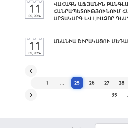
ՎԱՀԱԳՆ ԱՖՅԱՆԻՆ ԲԱՆԳԼ
11
ՀԱՆՐԱՊԵՏՈՒԹՅՈՒՆՈՒՄ Հ
09, 2024
ԱՐՏԱԿԱՐԳ ԵՎ ԼԻԱԶՈՐ ԴԵ
ԱՆԱՆԻԱ ՇԻՐԱԿԱՑՈՒ ՄԵԴԱ
11
09, 2024
1
...
25
26
27
28
35