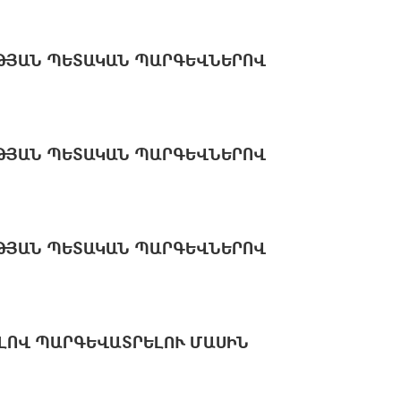
ԹՅԱՆ ՊԵՏԱԿԱՆ ՊԱՐԳԵՎՆԵՐՈՎ
ԹՅԱՆ ՊԵՏԱԿԱՆ ՊԱՐԳԵՎՆԵՐՈՎ
ԹՅԱՆ ՊԵՏԱԿԱՆ ՊԱՐԳԵՎՆԵՐՈՎ
ԼՈՎ ՊԱՐԳԵՎԱՏՐԵԼՈՒ ՄԱՍԻՆ