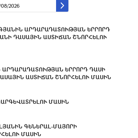
ԳՅԱՆԻՆ ԱՐԴԱՐԱԴԱՏՈՒԹՅԱՆ ԵՐՐՈՐԴ
ԱՆԻ ԴԱՍԱՅԻՆ ԱՍՏԻՃԱՆ ՇՆՈՐՀԵԼՈՒ
Ն ԱՐԴԱՐԱԴԱՏՈՒԹՅԱՆ ԵՐՐՈՐԴ ԴԱՍԻ
ԱՍԱՅԻՆ ԱՍՏԻՃԱՆ ՇՆՈՐՀԵԼՈՒ ՄԱՍԻՆ
ՊԱՐԳԵՎԱՏՐԵԼՈՒ ՄԱՍԻՆ
ԼՅԱՆԻՆ ԳԵՆԵՐԱԼ-ՄԱՅՈՐԻ
ՐՀԵԼՈՒ ՄԱՍԻՆ