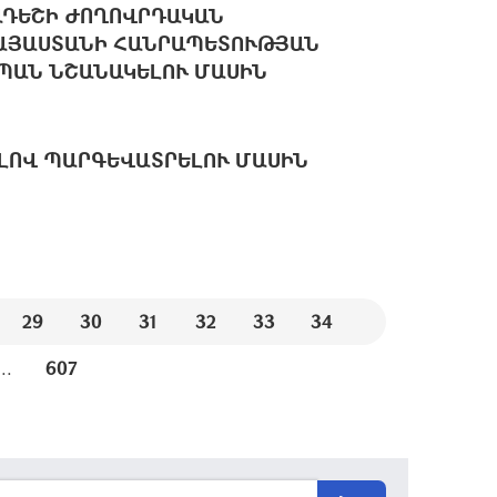
ԱԴԵՇԻ ԺՈՂՈՎՐԴԱԿԱՆ
ԱՅԱՍՏԱՆԻ ՀԱՆՐԱՊԵՏՈՒԹՅԱՆ
ՍՊԱՆ ՆՇԱՆԱԿԵԼՈՒ ՄԱՍԻՆ
ԼՈՎ ՊԱՐԳԵՎԱՏՐԵԼՈՒ ՄԱՍԻՆ
29
30
31
32
33
34
...
607