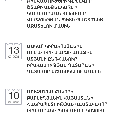
ԶԻՆՎԱԾ ՈՒԺԵՐԻ ԳԼԽԱՎՈՐ
ՇՏԱԲԻ ԱՆՁՆԱԿԱԶՄԻ
ԿԱՌԱՎԱՐՄԱՆ ԳԼԽԱՎՈՐ
ՎԱՐՉՈՒԹՅԱՆ ՊԵՏԻ ՊԱՇՏՈՆԻՑ
ԱԶԱՏԵԼՈՒ ՄԱՍԻՆ
ՄԱԿԱՐ ԿԻՐԱԿՈՍՅԱՆԻՆ
13
ԱՐՄԱՎԻՐԻ ՄԱՐԶԻ ԱՌԱՋԻՆ
02, 2023
ԱՏՅԱՆԻ ԸՆԴՀԱՆՈՒՐ
ԻՐԱՎԱՍՈՒԹՅԱՆ ԴԱՏԱՐԱՆԻ
ԴԱՏԱՎՈՐ ՆՇԱՆԱԿԵԼՈՒ ՄԱՍԻՆ
ՌՈՒԶԱՆՆԱ ՀԱԿՈԲԻ
10
ԲԱՐՍԵՂՅԱՆԻՆ ՀԱՅԱՍՏԱՆԻ
02, 2023
ՀԱՆՐԱՊԵՏՈՒԹՅԱՆ ՎԱՍՏԱԿԱՎՈՐ
ԻՐԱՎԱԲԱՆԻ ՊԱՏՎԱՎՈՐ ԿՈՉՈՒՄ