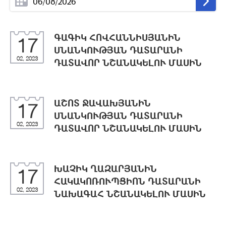
ԳԱԳԻԿ ՀՈՎՀԱՆՆԻՍՅԱՆԻՆ
17
ՍՆԱՆԿՈՒԹՅԱՆ ԴԱՏԱՐԱՆԻ
02, 2023
ԴԱՏԱՎՈՐ ՆՇԱՆԱԿԵԼՈՒ ՄԱՍԻՆ
ԱՇՈՏ ՋԱՎԱԽՅԱՆԻՆ
17
ՍՆԱՆԿՈՒԹՅԱՆ ԴԱՏԱՐԱՆԻ
02, 2023
ԴԱՏԱՎՈՐ ՆՇԱՆԱԿԵԼՈՒ ՄԱՍԻՆ
ԽԱՉԻԿ ՂԱԶԱՐՅԱՆԻՆ
17
ՀԱԿԱԿՈՌՈՒՊՑԻՈՆ ԴԱՏԱՐԱՆԻ
02, 2023
ՆԱԽԱԳԱՀ ՆՇԱՆԱԿԵԼՈՒ ՄԱՍԻՆ