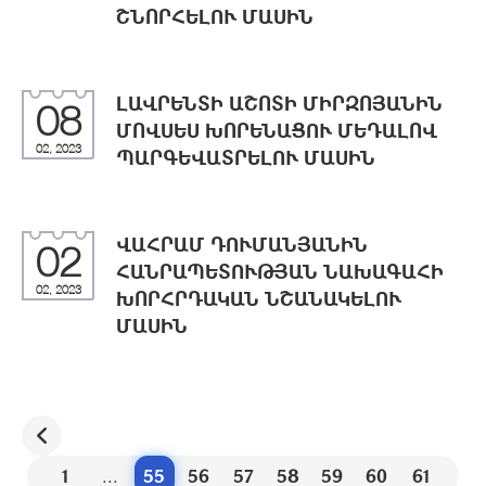
ՇՆՈՐՀԵԼՈՒ ՄԱՍԻՆ
ԼԱՎՐԵՆՏԻ ԱՇՈՏԻ ՄԻՐԶՈՅԱՆԻՆ
08
ՄՈՎՍԵՍ ԽՈՐԵՆԱՑՈՒ ՄԵԴԱԼՈՎ
02, 2023
ՊԱՐԳԵՎԱՏՐԵԼՈՒ ՄԱՍԻՆ
ՎԱՀՐԱՄ ԴՈՒՄԱՆՅԱՆԻՆ
02
ՀԱՆՐԱՊԵՏՈՒԹՅԱՆ ՆԱԽԱԳԱՀԻ
02, 2023
ԽՈՐՀՐԴԱԿԱՆ ՆՇԱՆԱԿԵԼՈՒ
ՄԱՍԻՆ
1
...
55
56
57
58
59
60
61