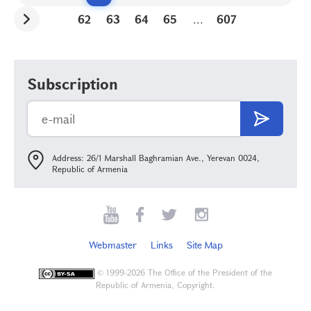
62
63
64
65
...
607
Subscription
Address: 26/1 Marshall Baghramian Ave., Yerevan 0024,
Republic of Armenia
Webmaster
Links
Site Map
©
1999-2026 The Office of the President of the
Republic of Armenia, Copyright.