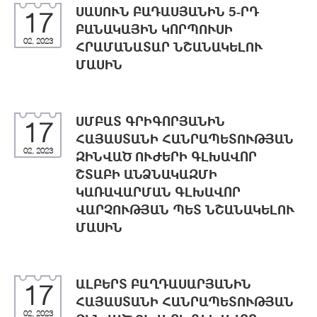
ՍԱՍՈՒՆ ԲԱԴԱՍՅԱՆԻՆ 5-ՐԴ
17
ԲԱՆԱԿԱՅԻՆ ԿՈՐՊՈՒՍԻ
02, 2023
ՀՐԱՄԱՆԱՏԱՐ ՆՇԱՆԱԿԵԼՈՒ
ՄԱՍԻՆ
ՍՄԲԱՏ ԳՐԻԳՈՐՅԱՆԻՆ
17
ՀԱՅԱՍՏԱՆԻ ՀԱՆՐԱՊԵՏՈՒԹՅԱՆ
02, 2023
ԶԻՆՎԱԾ ՈՒԺԵՐԻ ԳԼԽԱՎՈՐ
ՇՏԱԲԻ ԱՆՁՆԱԿԱԶՄԻ
ԿԱՌԱՎԱՐՄԱՆ ԳԼԽԱՎՈՐ
ՎԱՐՉՈՒԹՅԱՆ ՊԵՏ ՆՇԱՆԱԿԵԼՈՒ
ՄԱՍԻՆ
ԱԼԲԵՐՏ ԲԱՂԴԱՍԱՐՅԱՆԻՆ
17
ՀԱՅԱՍՏԱՆԻ ՀԱՆՐԱՊԵՏՈՒԹՅԱՆ
02, 2023