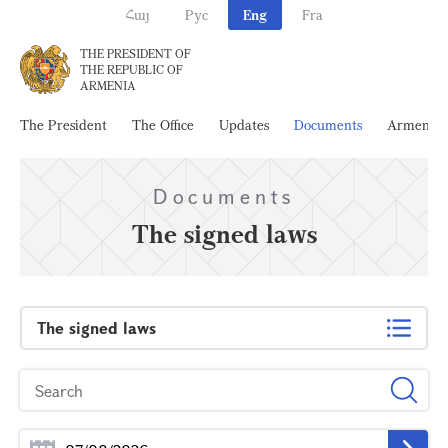
Հայ
Рус
Eng
Fra
THE PRESIDENT OF
THE REPUBLIC OF
ARMENIA
The President
The Office
Updates
Documents
Armenia
Documents
The signed laws
The signed laws