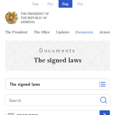
Հայ
Рус
Eng
Fra
THE PRESIDENT OF
THE REPUBLIC OF
ARMENIA
The President
The Office
Updates
Documents
Armenia
Documents
The signed laws
The signed laws