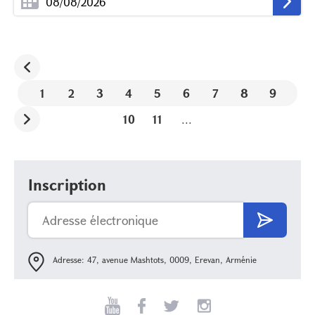
1
2
3
4
5
6
7
8
9
10
11
...
Inscription
Adresse: 47, avenue Mashtots, 0009, Erevan, Arménie