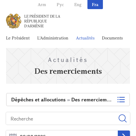
Arm
Рус
Eng
Fra
LE PRÉSIDENT DE LA
RÉPUBLIQUE
D'ARMÉNIE
Le Président
L'Administration
Actualités
Documents
Ar
Actualités
Des remerciements
Dépêches et allocutions
»
Des remerciements