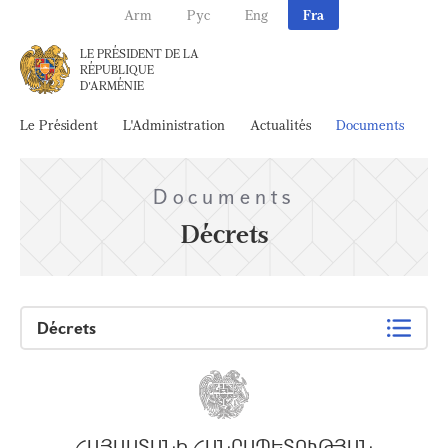
Arm
Рус
Eng
Fra
LE PRÉSIDENT DE LA
RÉPUBLIQUE
D'ARMÉNIE
Le Président
L'Administration
Actualités
Documents
Ar
Documents
Décrets
Décrets
ՀԱՅԱՍՏԱՆԻ ՀԱՆՐԱՊԵՏՈՒԹՅԱՆ