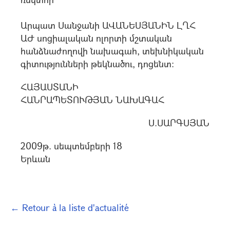
Արպատ Սանջանի ԱՎԱՆԵՍՅԱՆԻՆ ԼՂՀ
ԱԺ սոցիալական ոլորտի մշտական
հանձնաժողովի նախագահ, տեխնիկական
գիտությունների թեկնածու, դոցենտ:
ՀԱՅԱՍՏԱՆԻ
ՀԱՆՐԱՊԵՏՈՒԹՅԱՆ ՆԱԽԱԳԱՀ
Ս.ՍԱՐԳՍՅԱՆ
2009թ. սեպտեմբերի 18
Երևան
← Retour à la liste d'actualité