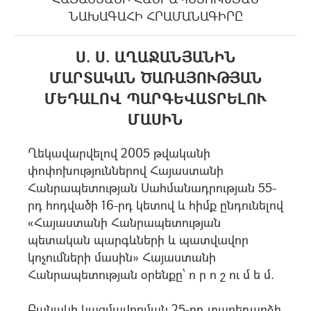
ՆԱԽԱԳԱՀԻ ՀՐԱՄԱՆԱԳԻՐԸ
Ս. Ս. ԱՂԱՋԱՆՅԱՆԻՆ
ՄԱՐՏԱԿԱՆ ԾԱՌԱՅՈՒԹՅԱՆ
ՄԵԴԱԼՈՎ ՊԱՐԳԵՎԱՏՐԵԼՈՒ
ՄԱՍԻՆ
Ղեկավարվելով 2005 թվականի
փոփոխություններով Հայաստանի
Հանրապետության Սահմանադրության 55-
րդ հոդվածի 16-րդ կետով և հիմք ընդունելով
«Հայաստանի Հանրապետության
պետական պարգևների և պատվավոր
կոչումների մասին» Հայաստանի
Հանրապետության օրենքը՝ ո ր ո շ ու մ ե մ.
Բանակի կազմավորման 25-րդ տարեդարձի