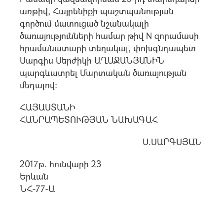
առթիվ, Հայրենիքի պաշտպանության
գործում մատուցած նշանակալի
ծառայությունների համար թիվ N զորամասի
հրամանատարի տեղակալ, փոխգնդապետ
Սարգիս Սերժիկի ԱՂԱՋԱՆՅԱՆԻՆ
պարգևատրել Մարտական ծառայության
մեդալով:
ՀԱՅԱՍՏԱՆԻ
ՀԱՆՐԱՊԵՏՈՒԹՅԱՆ ՆԱԽԱԳԱՀ
Ս.ՍԱՐԳՍՅԱՆ
2017թ. հունվարի 23
Երևան
ՆՀ-77-Ա