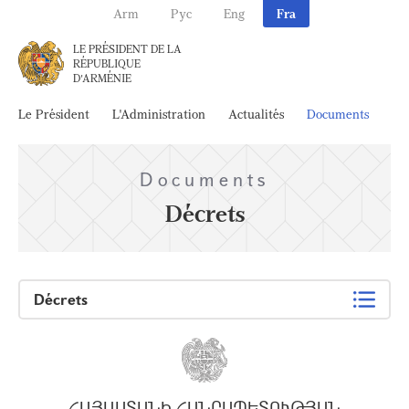
Arm
Рус
Eng
Fra
LE PRÉSIDENT DE LA
RÉPUBLIQUE
D'ARMÉNIE
Le Président
L'Administration
Actualités
Documents
Ar
Documents
Décrets
Décrets
ՀԱՅԱՍՏԱՆԻ ՀԱՆՐԱՊԵՏՈՒԹՅԱՆ