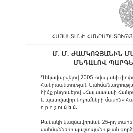
ՀԱՅԱՍՏԱՆԻ ՀԱՆՐԱՊԵՏՈՒԹՅ
Մ. Մ. ԺԱՄԿՈՉՅԱՆԻՆ 
ՄԵԴԱԼՈՎ ՊԱՐԳԵ
Ղեկավարվելով 2005 թվականի փոփ
Հանրապետության Սահմանադրության
հիմք ընդունելով «Հայաստանի Հա
և պատվավոր կոչումների մասին» Հ
ո ր ո շ ու մ ե մ.
Բանակի կազմավորման 25-րդ տարեդ
սահմանների պաշտպանության գործո