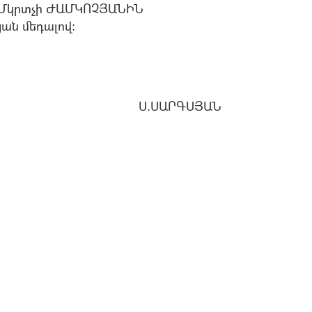
Մկրտչի ԺԱՄԿՈՉՅԱՆԻՆ
ան մեդալով:
Ս.ՍԱՐԳՍՅԱՆ