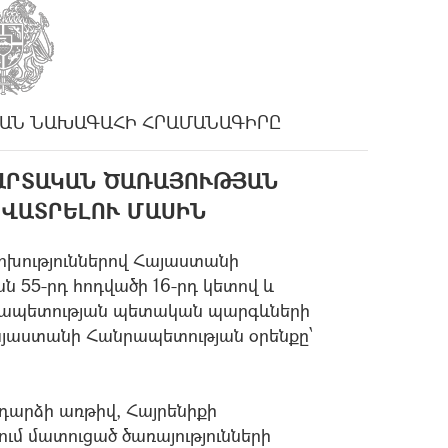
ԱՆ ՆԱԽԱԳԱՀԻ ՀՐԱՄԱՆԱԳԻՐԸ
ՄԱՐՏԱԿԱՆ ԾԱՌԱՅՈՒԹՅԱՆ
ՎԱՏՐԵԼՈՒ ՄԱՍԻՆ
ոխություններով Հայաստանի
 55-րդ հոդվածի 16-րդ կետով և
նրապետության պետական պարգևների
այաստանի Հանրապետության օրենքը՝
արձի առթիվ, Հայրենիքի
ւմ մատուցած ծառայությունների