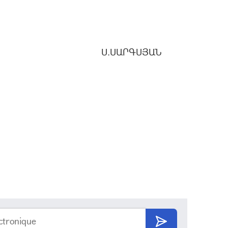
Ս.ՍԱՐԳՍՅԱՆ