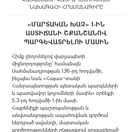
ՆԱԽԱԳԱՀԻ ՀՐԱՄԱՆԱԳԻՐԸ
«ՄԱՐՏԱԿԱՆ ԽԱՉ» 1-ԻՆ
ԱՍՏԻՃԱՆԻ ՇՔԱՆՇԱՆՈՎ
ՊԱՐԳԵՎԱՏՐԵԼՈՒ ՄԱՍԻՆ
Հիմք ընդունելով վարչապետի
միջնորդությունը՝ համաձայն
Սահմանադրության 136-րդ հոդվածի,
ինչպես նաև «Հայաս¬տանի
Հանրապետության պետական պարգևների
և պատվավոր կոչումների մասին» օրենքի
5.3-րդ հոդվածի 1-ին մասի.
Հայրենիքի պաշտպանության և
անվտանգության ապահովման գործում
ներդրած ավանդի, մարտական
գործողությունների ընթացքում ցուցաբերած