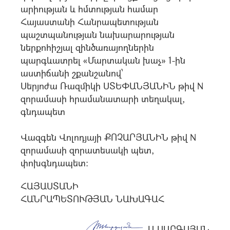
արիության և հմտության համար
Հայաստանի Հանրապետության
պաշտպանության նախարարության
ներքոհիշյալ զինծառայողներին
պարգևատրել «Մարտական խաչ» 1-ին
աստիճանի շքանշանով՝
Սերյոժա Ռազմիկի ՍՏԵՓԱՆՅԱՆԻՆ թիվ N
զորամասի հրամանատարի տեղակալ,
գնդապետ
Վազգեն Վոլոդյայի ՔՈՉԱՐՅԱՆԻՆ թիվ N
զորամասի զորատեսակի պետ,
փոխգնդապետ:
ՀԱՅԱՍՏԱՆԻ
ՀԱՆՐԱՊԵՏՈՒԹՅԱՆ ՆԱԽԱԳԱՀ
Ա.ՍԱՐԳՍՅԱՆ