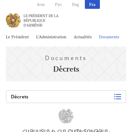
Arm
Рус
Eng
Fra
LE PRÉSIDENT DE LA
RÉPUBLIQUE
D'ARMÉNIE
Le Président
L'Administration
Actualités
Documents
Ar
Documents
Décrets
Décrets
ՀԱՅԱՍՏԱՆԻ ՀԱՆՐԱՊԵՏՈՒԹՅԱՆ