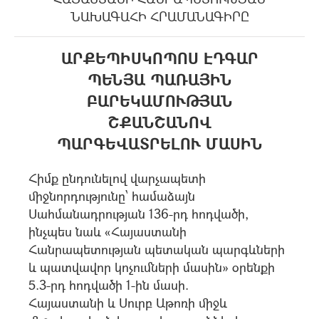
ՆԱԽԱԳԱՀԻ ՀՐԱՄԱՆԱԳԻՐԸ
ԱՐՔԵՊԻՍԿՈՊՈՍ ԷԴԳԱՐ
ՊԵՆՅԱ ՊԱՌԱՅԻՆ
ԲԱՐԵԿԱՄՈՒԹՅԱՆ
ՇՔԱՆՇԱՆՈՎ
ՊԱՐԳԵՎԱՏՐԵԼՈՒ ՄԱՍԻՆ
Հիմք ընդունելով վարչապետի
միջնորդությունը՝ համաձայն
Սահմանադրության 136-րդ հոդվածի,
ինչպես նաև «Հայաստանի
Հանրապետության պետական պարգևների
և պատվավոր կոչումների մասին» օրենքի
5.3-րդ հոդվածի 1-ին մասի.
Հայաստանի և Սուրբ Աթոռի միջև