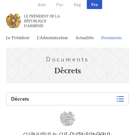
Arm
Рус
Eng
Fra
LE PRÉSIDENT DE LA
RÉPUBLIQUE
D'ARMÉNIE
Le Président
L'Administration
Actualités
Documents
Ar
Documents
Décrets
Décrets
ՀԱՅԱՍՏԱՆԻ ՀԱՆՐԱՊԵՏՈՒԹՅԱՆ