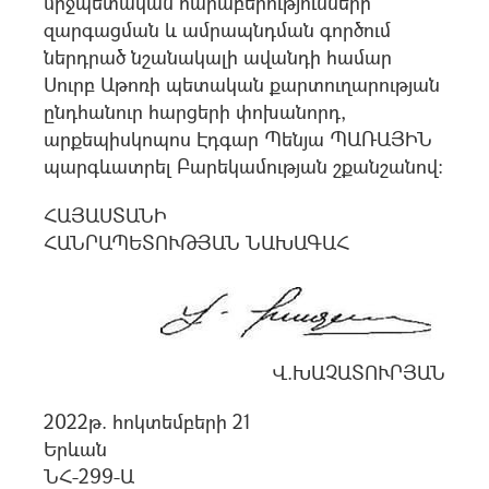
միջպետական հարաբերությունների
զարգացման և ամրապնդման գործում
ներդրած նշանակալի ավանդի համար
Սուրբ Աթոռի պետական քարտուղարության
ընդհանուր հարցերի փոխանորդ,
արքեպիսկոպոս Էդգար Պենյա ՊԱՌԱՅԻՆ
պարգևատրել Բարեկամության շքանշանով:
ՀԱՅԱՍՏԱՆԻ
ՀԱՆՐԱՊԵՏՈՒԹՅԱՆ ՆԱԽԱԳԱՀ
Վ.ԽԱՉԱՏՈՒՐՅԱՆ
2022թ. հոկտեմբերի 21
Երևան
ՆՀ-299-Ա