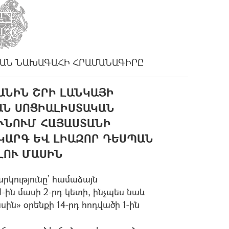
ԱՆ ՆԱԽԱԳԱՀԻ ՀՐԱՄԱՆԱԳԻՐԸ
ԱՆԻՆ ՇՐԻ ԼԱՆԿԱՅԻ
Ն ՍՈՑԻԱԼԻՍՏԱԿԱՆ
ՒՆՈՒՄ ՀԱՅԱՍՏԱՆԻ
ԿԱՐԳ ԵՎ ԼԻԱԶՈՐ ԴԵՍՊԱՆ
ԼՈՒ ՄԱՍԻՆ
րկությունը` համաձայն
-ին մասի 2-րդ կետի, ինչպես նաև
ն» օրենքի 14-րդ հոդվածի 1-ին