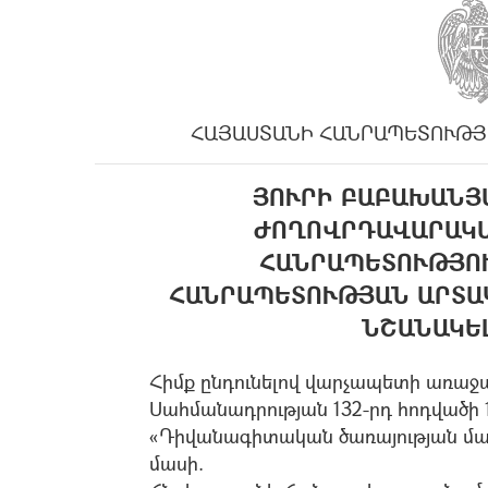
ՀԱՅԱՍՏԱՆԻ ՀԱՆՐԱՊԵՏՈՒԹՅ
ՅՈՒՐԻ ԲԱԲԱԽԱՆՅ
ԺՈՂՈՎՐԴԱՎԱՐԱԿԱ
ՀԱՆՐԱՊԵՏՈՒԹՅՈ
ՀԱՆՐԱՊԵՏՈՒԹՅԱՆ ԱՐՏԱ
ՆՇԱՆԱԿԵ
Հիմք ընդունելով վարչապետի առաջա
Սահմանադրության 132-րդ հոդվածի 1
«Դիվանագիտական ծառայության մասի
մասի.