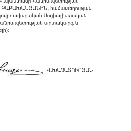
մ Հայաստանի Հանրապետության
րի ԲԱԲԱԽԱՆՅԱՆԻՆ, համատեղության
Ժողովրդավարական Սոցիալիստական
Հանրապետության արտակարգ և
լի)։
Վ.ԽԱՉԱՏՈՒՐՅԱՆ