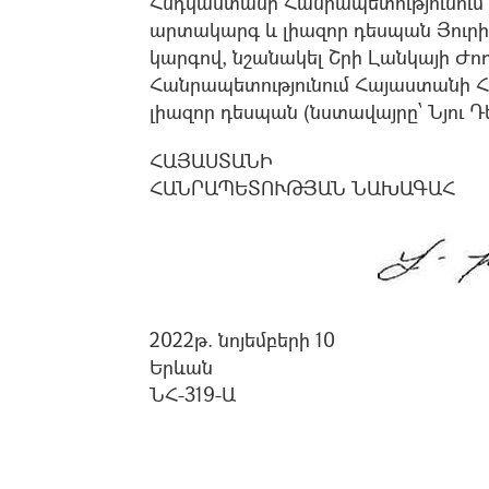
Հնդկաստանի Հանրապետությունու
արտակարգ և լիազոր դեսպան Յու
կարգով, նշանակել Շրի Լանկայի 
Հանրապետությունում Հայաստանի 
լիազոր դեսպան (նստավայրը՝ Նյու Դե
ՀԱՅԱՍՏԱՆԻ
ՀԱՆՐԱՊԵՏՈՒԹՅԱՆ ՆԱԽԱԳԱՀ
2022թ. նոյեմբերի 10
Երևան
ՆՀ-319-Ա