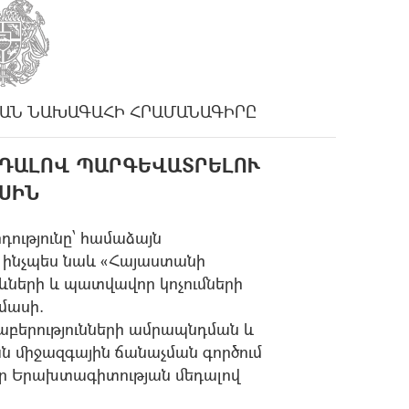
ԱՆ ՆԱԽԱԳԱՀԻ ՀՐԱՄԱՆԱԳԻՐԸ
ԴԱԼՈՎ ՊԱՐԳԵՎԱՏՐԵԼՈՒ
ՍԻՆ
դությունը՝ համաձայն
, ինչպես նաև «Հայաստանի
երի և պատվավոր կոչումների
 մասի.
բերությունների ամրապնդման և
ն միջազգային ճանաչման գործում
ր Երախտագիտության մեդալով