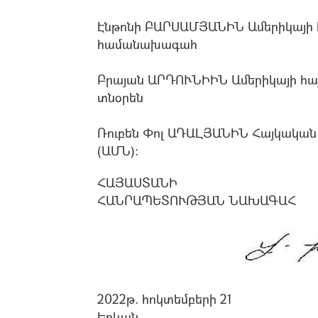
Էնթոնի ԲԱՐՍԱՄՅԱՆԻՆ Ամերիկայի 
համանախագահ
Բրայան ԱՐԴՈՒՆԻԻՆ Ամերիկայի հա
տնօրեն
Ռուբեն Փոլ ԱԴԱԼՅԱՆԻՆ Հայկական
(ԱՄՆ):
ՀԱՅԱՍՏԱՆԻ
ՀԱՆՐԱՊԵՏՈՒԹՅԱՆ ՆԱԽԱԳԱՀ
2022թ. հոկտեմբերի 21
Երևան