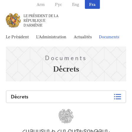
Arm
Рус
Eng
Fra
LE PRÉSIDENT DE LA
RÉPUBLIQUE
D'ARMÉNIE
Le Président
L'Administration
Actualités
Documents
Ar
Documents
Décrets
Décrets
ՀԱՅԱՍՏԱՆԻ ՀԱՆՐԱՊԵՏՈՒԹՅԱՆ