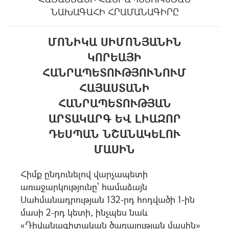
ՆԱԽԱԳԱՀԻ ՀՐԱՄԱՆԱԳԻՐԸ
ՄՈՆԻԿԱ ՍԻՄՈՆՅԱՆԻՆ
ԿՈՐԵԱՅԻ
ՀԱՆՐԱՊԵՏՈՒԹՅՈՒՆՈՒՄ
ՀԱՅԱՍՏԱՆԻ
ՀԱՆՐԱՊԵՏՈՒԹՅԱՆ
ԱՐՏԱԿԱՐԳ ԵՎ ԼԻԱԶՈՐ
ԴԵՍՊԱՆ ՆՇԱՆԱԿԵԼՈՒ
ՄԱՍԻՆ
Հիմք ընդունելով վարչապետի
առաջարկությունը` համաձայն
Սահմանադրության 132-րդ հոդվածի 1-ին
մասի 2-րդ կետի, ինչպես նաև
«Դիվանագիտական ծառայության մասին»