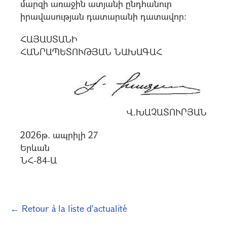
մարզի առաջին ատյանի ընդհանուր
իրավասության դատարանի դատավոր:
ՀԱՅԱՍՏԱՆԻ
ՀԱՆՐԱՊԵՏՈՒԹՅԱՆ ՆԱԽԱԳԱՀ
Վ.ԽԱՉԱՏՈՒՐՅԱՆ
2026թ. ապրիլի 27
Երևան
ՆՀ-84-Ա
← Retour à la liste d'actualité