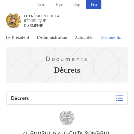
Arm
Рус
Eng
Fra
LE PRÉSIDENT DE LA
RÉPUBLIQUE
D'ARMÉNIE
Le Président
L'Administration
Actualités
Documents
Ar
Documents
Décrets
Décrets
ՀԱՅԱՍՏԱՆԻ ՀԱՆՐԱՊԵՏՈՒԹՅԱՆ