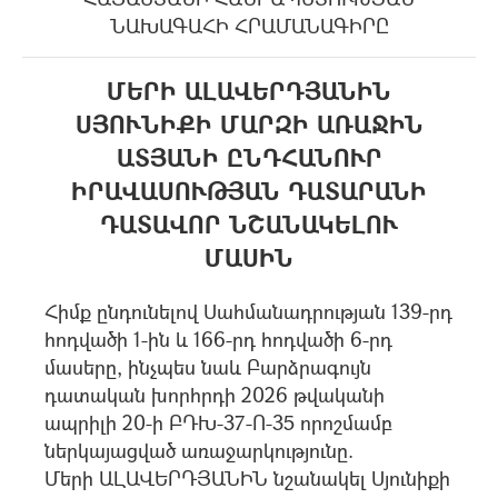
ՆԱԽԱԳԱՀԻ ՀՐԱՄԱՆԱԳԻՐԸ
ՄԵՐԻ ԱԼԱՎԵՐԴՅԱՆԻՆ
ՍՅՈՒՆԻՔԻ ՄԱՐԶԻ ԱՌԱՋԻՆ
ԱՏՅԱՆԻ ԸՆԴՀԱՆՈՒՐ
ԻՐԱՎԱՍՈՒԹՅԱՆ ԴԱՏԱՐԱՆԻ
ԴԱՏԱՎՈՐ ՆՇԱՆԱԿԵԼՈՒ
ՄԱՍԻՆ
Հիմք ընդունելով Սահմանադրության 139-րդ
հոդվածի 1-ին և 166-րդ հոդվածի 6-րդ
մասերը, ինչպես նաև Բարձրագույն
դատական խորհրդի 2026 թվականի
ապրիլի 20-ի ԲԴԽ-37-Ո-35 որոշմամբ
ներկայացված առաջարկությունը.
Մերի ԱԼԱՎԵՐԴՅԱՆԻՆ նշանակել Սյունիքի