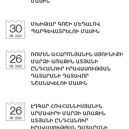
ՄԱՍԻՆ
ՄԽԻԹԱՐ ԳՈՇԻ ՄԵԴԱԼՈՎ
30
ՊԱՐԳԵՎԱՏՐԵԼՈՒ ՄԱՍԻՆ
06, 2020
ՌՈՄԵՆ ԱՀԱՐՈՆՅԱՆԻՆ ՍՅՈՒՆԻՔԻ
26
ՄԱՐԶԻ ԱՌԱՋԻՆ ԱՏՅԱՆԻ
06, 2020
ԸՆԴՀԱՆՈՒՐ ԻՐԱՎԱՍՈՒԹՅԱՆ
ԴԱՏԱՐԱՆԻ ԴԱՏԱՎՈՐ
ՆՇԱՆԱԿԵԼՈՒ ՄԱՍԻՆ
ԷԴԳԱՐ ՀՈՎՀԱՆՆԻՍՅԱՆԻՆ
26
ԱՐՄԱՎԻՐԻ ՄԱՐԶԻ ԱՌԱՋԻՆ
06, 2020
ԱՏՅԱՆԻ ԸՆԴՀԱՆՈՒՐ
ԻՐԱՎԱՍՈՒԹՅԱՆ ԴԱՏԱՐԱՆԻ