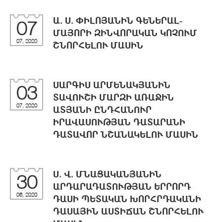
Ա. Ս. ՓԻԼՈՅԱՆԻՆ ԳԵՆԵՐԱԼ-
07
ՄԱՅՈՐԻ ԶԻՆՎՈՐԱԿԱՆ ԿՈՉՈՒՄ
07, 2020
ՇՆՈՐՀԵԼՈՒ ՄԱՍԻՆ
ՍԱՐԳԻՍ ԱՐՄԵՆԱԿՅԱՆԻՆ
03
ՏԱՎՈՒՇԻ ՄԱՐԶԻ ԱՌԱՋԻՆ
07, 2020
ԱՏՅԱՆԻ ԸՆԴՀԱՆՈՒՐ
ԻՐԱՎԱՍՈՒԹՅԱՆ ԴԱՏԱՐԱՆԻ
ԴԱՏԱՎՈՐ ՆՇԱՆԱԿԵԼՈՒ ՄԱՍԻՆ
Ս. Վ. ՄՆԱՑԱԿԱՆՅԱՆԻՆ
30
ԱՐԴԱՐԱԴԱՏՈՒԹՅԱՆ ԵՐՐՈՐԴ
06, 2020
ԴԱՍԻ ՊԵՏԱԿԱՆ ԽՈՐՀՐԴԱԿԱՆԻ
ԴԱՍԱՅԻՆ ԱՍՏԻՃԱՆ ՇՆՈՐՀԵԼՈՒ