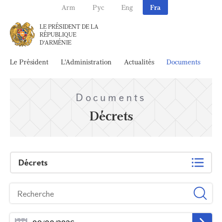
Arm
Рус
Eng
Fra
LE PRÉSIDENT DE LA
RÉPUBLIQUE
D'ARMÉNIE
Le Président
L'Administration
Actualités
Documents
Ar
Documents
Décrets
Décrets