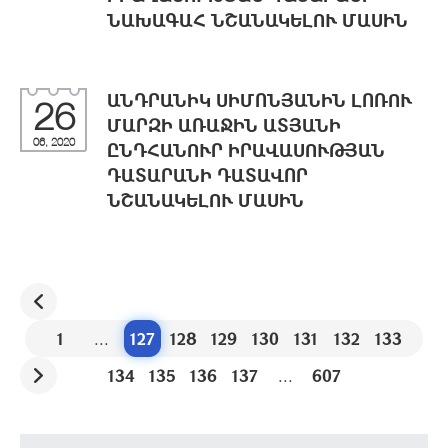
ՆԱԽԱԳԱՀ ՆՇԱՆԱԿԵԼՈՒ ՄԱՍԻՆ
ԱՆԴՐԱՆԻԿ ՍԻՄՈՆՅԱՆԻՆ ԼՈՌՈՒ
26
ՄԱՐԶԻ ԱՌԱՋԻՆ ԱՏՅԱՆԻ
06, 2020
ԸՆԴՀԱՆՈՒՐ ԻՐԱՎԱՍՈՒԹՅԱՆ
ԴԱՏԱՐԱՆԻ ԴԱՏԱՎՈՐ
ՆՇԱՆԱԿԵԼՈՒ ՄԱՍԻՆ
1
...
127
128
129
130
131
132
133
134
135
136
137
...
607