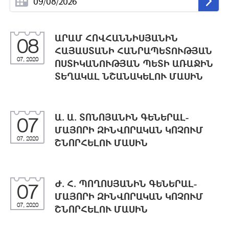
ԱՐԱՄ ՀՈՎՀԱՆՆԻՍՅԱՆԻՆ
08
ՀԱՅԱՍՏԱՆԻ ՀԱՆՐԱՊԵՏՈՒԹՅԱՆ
07, 2020
ՈՍՏԻԿԱՆՈՒԹՅԱՆ ՊԵՏԻ ԱՌԱՋԻՆ
ՏԵՂԱԿԱԼ ՆՇԱՆԱԿԵԼՈՒ ՄԱՍԻՆ
Ա. Ա. ՏՈՆՈՅԱՆԻՆ ԳԵՆԵՐԱԼ-
07
ՄԱՅՈՐԻ ԶԻՆՎՈՐԱԿԱՆ ԿՈՉՈՒՄ
07, 2020
ՇՆՈՐՀԵԼՈՒ ՄԱՍԻՆ
Ժ. Հ. ՊՈՂՈՍՅԱՆԻՆ ԳԵՆԵՐԱԼ-
07
ՄԱՅՈՐԻ ԶԻՆՎՈՐԱԿԱՆ ԿՈՉՈՒՄ
07, 2020
ՇՆՈՐՀԵԼՈՒ ՄԱՍԻՆ