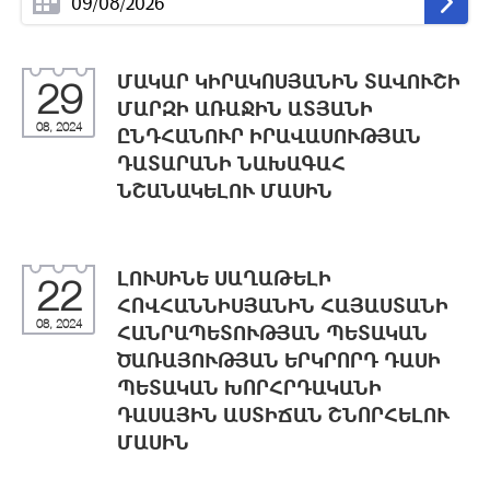
ՄԱԿԱՐ ԿԻՐԱԿՈՍՅԱՆԻՆ ՏԱՎՈՒՇԻ
29
ՄԱՐԶԻ ԱՌԱՋԻՆ ԱՏՅԱՆԻ
08, 2024
ԸՆԴՀԱՆՈՒՐ ԻՐԱՎԱՍՈՒԹՅԱՆ
ԴԱՏԱՐԱՆԻ ՆԱԽԱԳԱՀ
ՆՇԱՆԱԿԵԼՈՒ ՄԱՍԻՆ
ԼՈՒՍԻՆԵ ՍԱՂԱԹԵԼԻ
22
ՀՈՎՀԱՆՆԻՍՅԱՆԻՆ ՀԱՅԱՍՏԱՆԻ
08, 2024
ՀԱՆՐԱՊԵՏՈՒԹՅԱՆ ՊԵՏԱԿԱՆ
ԾԱՌԱՅՈՒԹՅԱՆ ԵՐԿՐՈՐԴ ԴԱՍԻ
ՊԵՏԱԿԱՆ ԽՈՐՀՐԴԱԿԱՆԻ
ԴԱՍԱՅԻՆ ԱՍՏԻՃԱՆ ՇՆՈՐՀԵԼՈՒ
ՄԱՍԻՆ