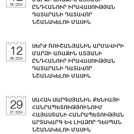
08, 2024
ԸՆԴՀԱՆՈՒՐ ԻՐԱՎԱՍՈՒԹՅԱՆ
ԴԱՏԱՐԱՆԻ ԴԱՏԱՎՈՐ
ՆՇԱՆԱԿԵԼՈՒ ՄԱՍԻՆ
ՍԵՐԺ ՌՈՒՇԱՆՅԱՆԻՆ ԱՐՄԱՎԻՐԻ
12
ՄԱՐԶԻ ԱՌԱՋԻՆ ԱՏՅԱՆԻ
08, 2024
ԸՆԴՀԱՆՈՒՐ ԻՐԱՎԱՍՈՒԹՅԱՆ
ԴԱՏԱՐԱՆԻ ԴԱՏԱՎՈՐ
ՆՇԱՆԱԿԵԼՈՒ ՄԱՍԻՆ
ՍԱՀԱԿ ՍԱՐԳՍՅԱՆԻՆ ՔԵՆԻԱՅԻ
29
ՀԱՆՐԱՊԵՏՈՒԹՅՈՒՆՈՒՄ
07, 2024
ՀԱՅԱՍՏԱՆԻ ՀԱՆՐԱՊԵՏՈՒԹՅԱՆ
ԱՐՏԱԿԱՐԳ ԵՎ ԼԻԱԶՈՐ ԴԵՍՊԱՆ
ՆՇԱՆԱԿԵԼՈՒ ՄԱՍԻՆ