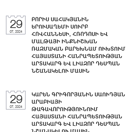
ԲՈՐԻՍ ՍԱՀԱԿՅԱՆԻՆ
29
ԵՐՈՒՍԱՂԵՄԻ ՍՈՒՐԲ
07, 2024
ՀՈՎՀԱՆՆԵՍԻ, ՀՌՈԴՈՍԻ ԵՎ
ՄԱԼԹԱՅԻ ԻՆՔՆԻՇԽԱՆ
ՌԱԶՄԱԿԱՆ ԲԱՐԵԽՆԱՄ ՈՒԽՏՈՒՄ
ՀԱՅԱՍՏԱՆԻ ՀԱՆՐԱՊԵՏՈՒԹՅԱՆ
ԱՐՏԱԿԱՐԳ ԵՎ ԼԻԱԶՈՐ ԴԵՍՊԱՆ
ՆՇԱՆԱԿԵԼՈՒ ՄԱՍԻՆ
ԿԱՐԵՆ ԳՐԻԳՈՐՅԱՆԻՆ ՍԱՈՒԴՅԱՆ
29
ԱՐԱԲԻԱՅԻ
07, 2024
ԹԱԳԱՎՈՐՈՒԹՅՈՒՆՈՒՄ
ՀԱՅԱՍՏԱՆԻ ՀԱՆՐԱՊԵՏՈՒԹՅԱՆ
ԱՐՏԱԿԱՐԳ ԵՎ ԼԻԱԶՈՐ ԴԵՍՊԱՆ
ՆՇԱՆԱԿԵԼՈՒ ՄԱՍԻՆ