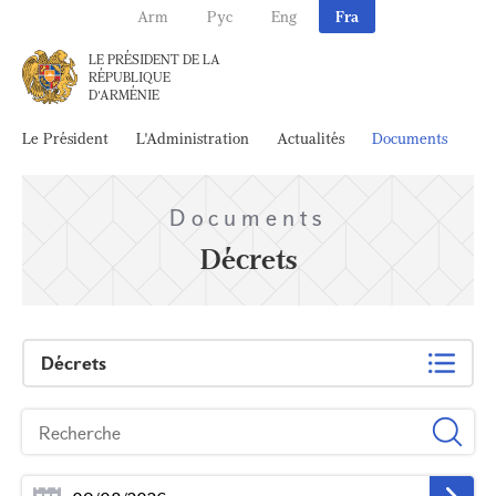
Arm
Рус
Eng
Fra
LE PRÉSIDENT DE LA
RÉPUBLIQUE
D'ARMÉNIE
Le Président
L'Administration
Actualités
Documents
Ar
Documents
Décrets
Décrets