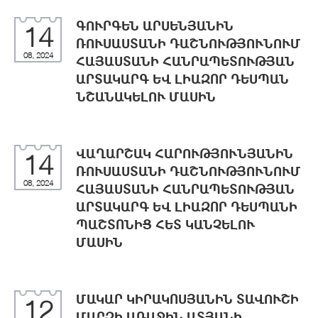
ԳՈՒՐԳԵՆ ԱՐՍԵՆՅԱՆԻՆ
14
ՌՈՒՍԱՍՏԱՆԻ ԴԱՇՆՈՒԹՅՈՒՆՈՒՄ
08, 2024
ՀԱՅԱՍՏԱՆԻ ՀԱՆՐԱՊԵՏՈՒԹՅԱՆ
ԱՐՏԱԿԱՐԳ ԵՎ ԼԻԱԶՈՐ ԴԵՍՊԱՆ
ՆՇԱՆԱԿԵԼՈՒ ՄԱՍԻՆ
ՎԱՂԱՐՇԱԿ ՀԱՐՈՒԹՅՈՒՆՅԱՆԻՆ
14
ՌՈՒՍԱՍՏԱՆԻ ԴԱՇՆՈՒԹՅՈՒՆՈՒՄ
08, 2024
ՀԱՅԱՍՏԱՆԻ ՀԱՆՐԱՊԵՏՈՒԹՅԱՆ
ԱՐՏԱԿԱՐԳ ԵՎ ԼԻԱԶՈՐ ԴԵՍՊԱՆԻ
ՊԱՇՏՈՆԻՑ ՀԵՏ ԿԱՆՉԵԼՈՒ
ՄԱՍԻՆ
ՄԱԿԱՐ ԿԻՐԱԿՈՍՅԱՆԻՆ ՏԱՎՈՒՇԻ
12
ՄԱՐԶԻ ԱՌԱՋԻՆ ԱՏՅԱՆԻ