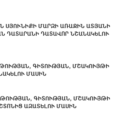
Ն ՍՅՈՒՆԻՔԻ ՄԱՐԶԻ ԱՌԱՋԻՆ ԱՏՅԱՆԻ
Ն ԴԱՏԱՐԱՆԻ ԴԱՏԱՎՈՐ ՆՇԱՆԱԿԵԼՈՒ
ԹՈՒԹՅԱՆ, ԳԻՏՈՒԹՅԱՆ, ՄՇԱԿՈՒՅԹԻ
ՆԱԿԵԼՈՒ ՄԱՍԻՆ
ԹՈՒԹՅԱՆ, ԳԻՏՈՒԹՅԱՆ, ՄՇԱԿՈՒՅԹԻ
ՇՏՈՆԻՑ ԱԶԱՏԵԼՈՒ ՄԱՍԻՆ