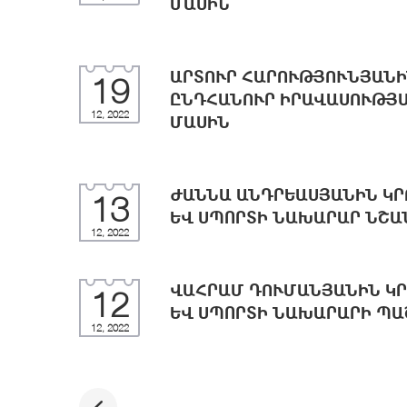
ՄԱՍԻՆ
ԱՐՏՈՒՐ ՀԱՐՈՒԹՅՈՒՆՅԱՆԻ
19
ԸՆԴՀԱՆՈՒՐ ԻՐԱՎԱՍՈՒԹՅԱ
12, 2022
ՄԱՍԻՆ
ԺԱՆՆԱ ԱՆԴՐԵԱՍՅԱՆԻՆ ԿՐ
13
ԵՎ ՍՊՈՐՏԻ ՆԱԽԱՐԱՐ ՆՇԱ
12, 2022
ՎԱՀՐԱՄ ԴՈՒՄԱՆՅԱՆԻՆ ԿՐ
12
ԵՎ ՍՊՈՐՏԻ ՆԱԽԱՐԱՐԻ ՊԱ
12, 2022