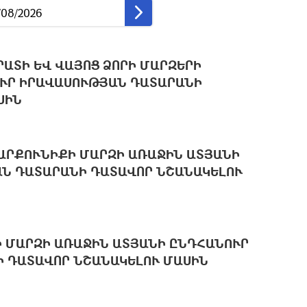
ԱՏԻ ԵՎ ՎԱՅՈՑ ՁՈՐԻ ՄԱՐԶԵՐԻ
ՒՐ ԻՐԱՎԱՍՈՒԹՅԱՆ ԴԱՏԱՐԱՆԻ
ՍԻՆ
ԱՐՔՈՒՆԻՔԻ ՄԱՐԶԻ ԱՌԱՋԻՆ ԱՏՅԱՆԻ
Ն ԴԱՏԱՐԱՆԻ ԴԱՏԱՎՈՐ ՆՇԱՆԱԿԵԼՈՒ
Ի ՄԱՐԶԻ ԱՌԱՋԻՆ ԱՏՅԱՆԻ ԸՆԴՀԱՆՈՒՐ
 ԴԱՏԱՎՈՐ ՆՇԱՆԱԿԵԼՈՒ ՄԱՍԻՆ