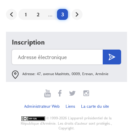
1
2
...
3
Inscription
Adresse: 47, avenue Mashtots, 0009, Erevan, Arménie
Administrateur Web
Liens
La carte du site
©
1999-2026 L'appareil présidentiel de la
République d'Arménie. Les droits d'auteur sont protégés.,
Copyright.