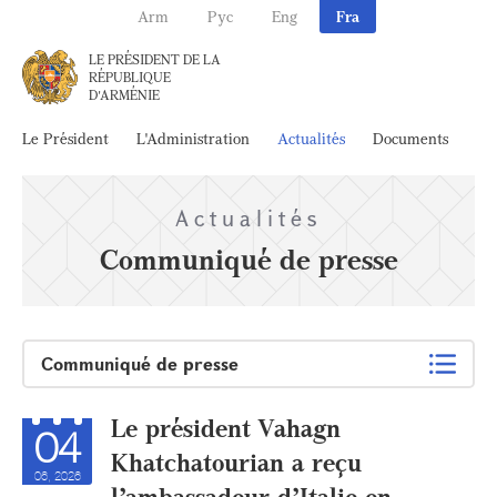
Arm
Рус
Eng
Fra
LE PRÉSIDENT DE LA
RÉPUBLIQUE
D'ARMÉNIE
Le Président
L'Administration
Actualités
Documents
Ar
Actualités
Communiqué de presse
Communiqué de presse
Le président Vahagn
04
Khatchatourian a reçu
06, 2026
l’ambassadeur d’Italie en