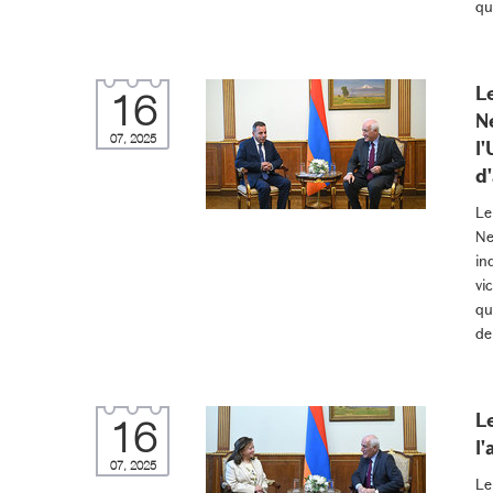
qu
L
16
N
07, 2025
l
d
Le
Ne
in
vi
qu
de
L
16
l
07, 2025
Le