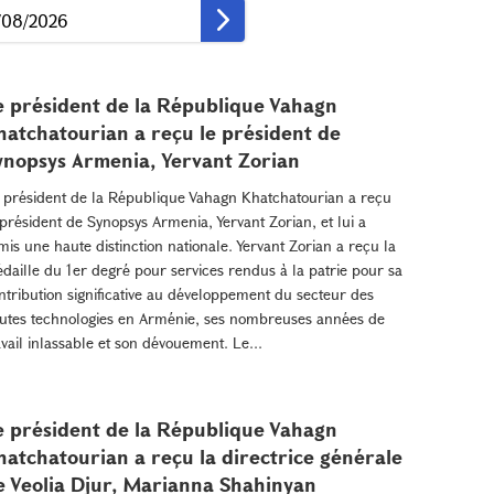
e président de la République Vahagn
hatchatourian a reçu le président de
ynopsys Armenia, Yervant Zorian
 président de la République Vahagn Khatchatourian a reçu
 président de Synopsys Armenia, Yervant Zorian, et lui a
mis une haute distinction nationale. Yervant Zorian a reçu la
daille du 1er degré pour services rendus à la patrie pour sa
ntribution significative au développement du secteur des
utes technologies en Arménie, ses nombreuses années de
avail inlassable et son dévouement. Le...
e président de la République Vahagn
hatchatourian a reçu la directrice générale
e Veolia Djur, Marianna Shahinyan