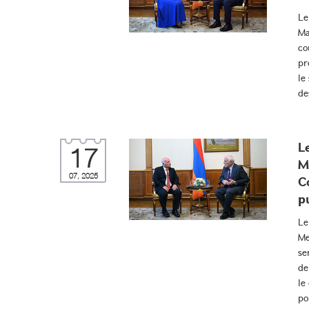
Le
Ma
co
pr
le
de
L
17
M
07, 2025
C
p
Le
Me
se
de
le
po