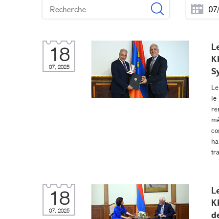
L
18
K
07, 2025
S
Le
le
re
mé
co
ha
tr
L
18
K
07, 2025
d