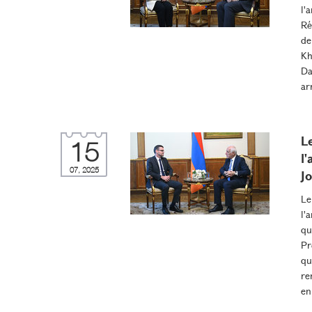
l'
Ré
de
Kh
Da
ar
L
15
l
07, 2025
J
Le
l'
qu
Pr
qu
re
en