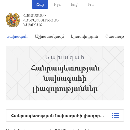
Հայ
Рус
Eng
Fra
ՀԱՅԱՍՏԱՆԻ
ՀԱՆՐԱՊԵՏՈՒԹՅԱՆ
ՆԱԽԱԳԱՀ
Նախագահ
Աշխատակազմ
Լրատվություն
Փաստաթղթ
Նախագահ
Հանրապետության
նախագահի
լիազորություններ
Հանրապետության նախագահի լիազորություններ