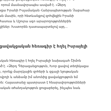
որում մասնավորապես ասված է. «Ձերդ
կացա Իրանի Իսլամական Հանրապետության Չաբահար
ան մասին, որի հետևանքով զոհվեցին Իրանի
սուա և Աշուրա սգո արարողություններին
իներ: Խստորեն դատապարտելով այդ...
ավակցական հեռագիր է հղել Իսրայելի
ան հեռագիր է հղել Իսրայելի նախագահ Շիմոն
ծ է. «Ձերդ Գերազանցություն, Խոր ցավով տեղեկացա
ն, որոնք մարդկային զոհերի և զգալի նյութական
րդի և անձամբ իմ անունից ցավակցություն եմ
ին։ Հայաստանը պատրաստ է հնարավորությունների
կան օժանդակություն ցուցաբերել, ինչպես նաև