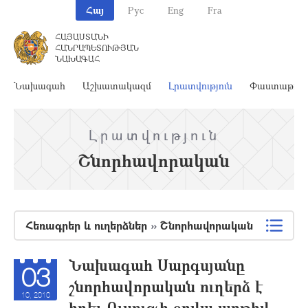
Հայ
Рус
Eng
Fra
ՀԱՅԱՍՏԱՆԻ
ՀԱՆՐԱՊԵՏՈՒԹՅԱՆ
ՆԱԽԱԳԱՀ
Նախագահ
Աշխատակազմ
Լրատվություն
Փաստաթղթ
Լրատվություն
Շնորհավորական
Հեռագրեր և ուղերձներ
»
Շնորհավորական
Նախագահ Սարգսյանը
03
շնորհավորական ուղերձ է
10, 2010
հղել Ուսուցչի օրվա առթիվ