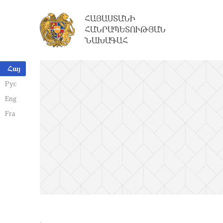
ՀԱՅԱՍՏԱՆԻ
ՀԱՆՐԱՊԵՏՈՒԹՅԱՆ
ՆԱԽԱԳԱՀ
Հայ
Рус
Eng
Fra