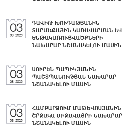
ԴԱՎԻԹ ԽՈՒԴԱԹՅԱՆԻՆ
03
ՏԱՐԱԾՔԱՅԻՆ ԿԱՌԱՎԱՐՄԱՆ ԵՎ
08, 2026
ԵՆԹԱԿԱՌՈՒՑՎԱԾՔՆԵՐԻ
ՆԱԽԱՐԱՐ ՆՇԱՆԱԿԵԼՈՒ ՄԱՍԻՆ
ՍՈՒՐԵՆ ՊԱՊԻԿՅԱՆԻՆ
03
ՊԱՇՏՊԱՆՈՒԹՅԱՆ ՆԱԽԱՐԱՐ
08, 2026
ՆՇԱՆԱԿԵԼՈՒ ՄԱՍԻՆ
ՀԱՄԲԱՐՁՈՒՄ ՄԱԹԵՎՈՍՅԱՆԻՆ
03
ՇՐՋԱԿԱ ՄԻՋԱՎԱՅՐԻ ՆԱԽԱՐԱՐ
08, 2026
ՆՇԱՆԱԿԵԼՈՒ ՄԱՍԻՆ