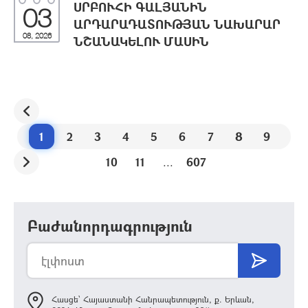
ՍՐԲՈՒՀԻ ԳԱԼՅԱՆԻՆ
03
ԱՐԴԱՐԱԴԱՏՈՒԹՅԱՆ ՆԱԽԱՐԱՐ
08, 2026
ՆՇԱՆԱԿԵԼՈՒ ՄԱՍԻՆ
1
2
3
4
5
6
7
8
9
10
11
...
607
Բաժանորդագրություն
Հասցե՝ Հայաստանի Հանրապետություն, ք. Երևան,