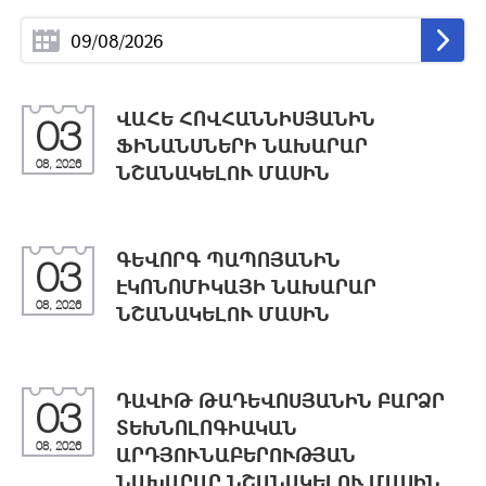
ՎԱՀԵ ՀՈՎՀԱՆՆԻՍՅԱՆԻՆ
03
ՖԻՆԱՆՍՆԵՐԻ ՆԱԽԱՐԱՐ
08, 2026
ՆՇԱՆԱԿԵԼՈՒ ՄԱՍԻՆ
ԳԵՎՈՐԳ ՊԱՊՈՅԱՆԻՆ
03
ԷԿՈՆՈՄԻԿԱՅԻ ՆԱԽԱՐԱՐ
08, 2026
ՆՇԱՆԱԿԵԼՈՒ ՄԱՍԻՆ
ԴԱՎԻԹ ԹԱԴԵՎՈՍՅԱՆԻՆ ԲԱՐՁՐ
03
ՏԵԽՆՈԼՈԳԻԱԿԱՆ
08, 2026
ԱՐԴՅՈՒՆԱԲԵՐՈՒԹՅԱՆ
ՆԱԽԱՐԱՐ ՆՇԱՆԱԿԵԼՈՒ ՄԱՍԻՆ