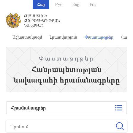
Հայ
Рус
Eng
Fra
ՀԱՅԱՍՏԱՆԻ
ՀԱՆՐԱՊԵՏՈՒԹՅԱՆ
ՆԱԽԱԳԱՀ
ահ
Աշխատակազմ
Լրատվություն
Փաստաթղթեր
Հայա
Փաստաթղթեր
Հանրապետության
նախագահի հրամանագրերը
Հրամանագրեր