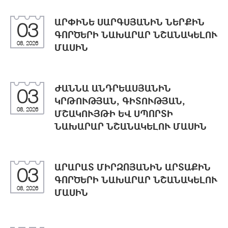
ԱՐՓԻՆԵ ՍԱՐԳՍՅԱՆԻՆ ՆԵՐՔԻՆ
03
ԳՈՐԾԵՐԻ ՆԱԽԱՐԱՐ ՆՇԱՆԱԿԵԼՈՒ
08, 2026
ՄԱՍԻՆ
ԺԱՆՆԱ ԱՆԴՐԵԱՍՅԱՆԻՆ
03
ԿՐԹՈՒԹՅԱՆ, ԳԻՏՈՒԹՅԱՆ,
08, 2026
ՄՇԱԿՈՒՅԹԻ ԵՎ ՍՊՈՐՏԻ
ՆԱԽԱՐԱՐ ՆՇԱՆԱԿԵԼՈՒ ՄԱՍԻՆ
ԱՐԱՐԱՏ ՄԻՐԶՈՅԱՆԻՆ ԱՐՏԱՔԻՆ
03
ԳՈՐԾԵՐԻ ՆԱԽԱՐԱՐ ՆՇԱՆԱԿԵԼՈՒ
08, 2026
ՄԱՍԻՆ