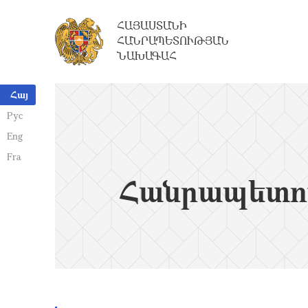
ՀԱՅԱՍՏԱՆԻ
ՀԱՆՐԱՊԵՏՈՒԹՅԱՆ
ՆԱԽԱԳԱՀ
Հայ
Рус
Eng
Fra
Հանրապետո