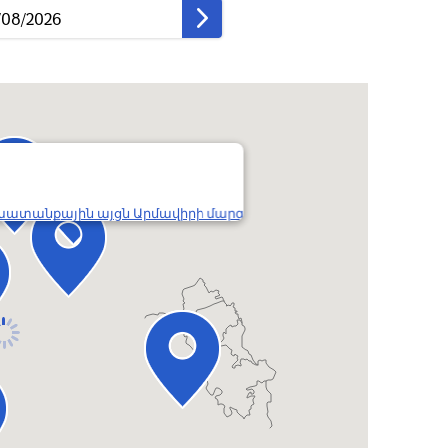
ատանքային այցն Արմավիրի մարզ