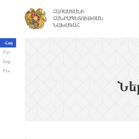
ՀԱՅԱՍՏԱՆԻ
ՀԱՆՐԱՊԵՏՈՒԹՅԱՆ
ՆԱԽԱԳԱՀ
Հայ
Рус
Eng
Fra
Նե