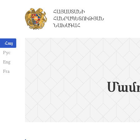
ՀԱՅԱՍՏԱՆԻ
ՀԱՆՐԱՊԵՏՈՒԹՅԱՆ
ՆԱԽԱԳԱՀ
Հայ
Рус
Eng
Fra
Մամո