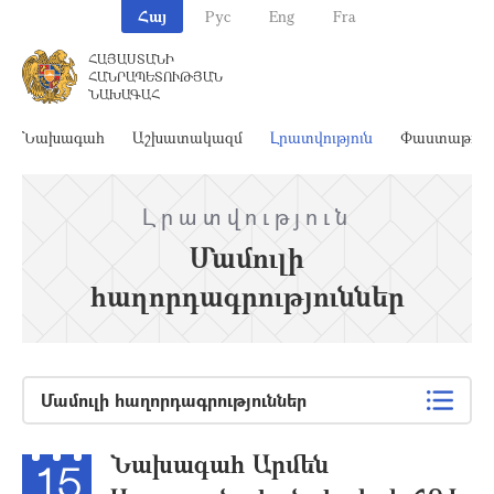
Հայ
Рус
Eng
Fra
ՀԱՅԱՍՏԱՆԻ
ՀԱՆՐԱՊԵՏՈՒԹՅԱՆ
ՆԱԽԱԳԱՀ
Նախագահ
Աշխատակազմ
Լրատվություն
Փաստաթղթ
Լրատվություն
Մամուլի
հաղորդագրություններ
Մամուլի հաղորդագրություններ
Նախագահ Արմեն
15