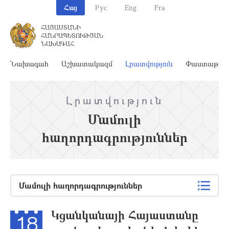
Հայ
Рус
Eng
Fra
ՀԱՅԱՍՏԱՆԻ
ՀԱՆՐԱՊԵՏՈՒԹՅԱՆ
ՆԱԽԱԳԱՀ
Նախագահ
Աշխատակազմ
Լրատվություն
Փաստաթղթ
Լրատվություն
Մամուլի
հաղորդագրություններ
Մամուլի հաղորդագրություններ
Կցանկանայի Հայաստանը
18