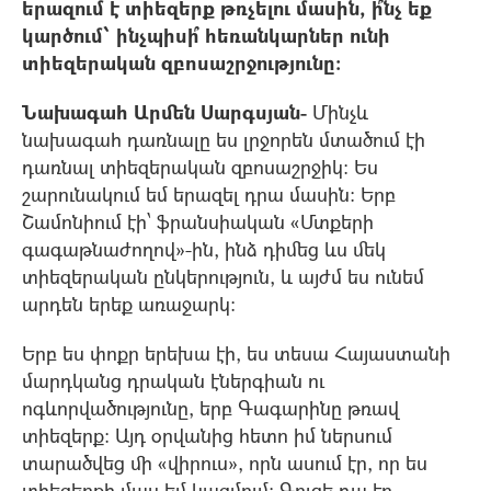
երազում է տիեզերք թռչելու մասին, ի՞նչ եք
կարծում՝ ինչպիսի՞ հեռանկարներ ունի
տիեզերական զբոսաշրջություն
ը:
Նախագահ Արմեն Սարգսյան-
Մինչև
նախագահ դառնալը ես լրջորեն մտածում էի
դառնալ տիեզերական զբոսաշրջիկ: Ես
շարունակում եմ երազել դրա մասին: Երբ
Շամոնիում էի՝ ֆրանսիական «Մտքերի
գագաթնաժողով»-ին, ինձ դիմեց ևս մեկ
տիեզերական ընկերություն, և այժմ ես ունեմ
արդեն երեք առաջարկ:
Երբ ես փոքր երեխա էի, ես տեսա Հայաստանի
մարդկանց դրական էներգիան ու
ոգևորվածությունը, երբ Գագարինը թռավ
տիեզերք: Այդ օրվանից հետո իմ ներսում
տարածվեց մի «վիրուս», որն ասում էր, որ ես
տիեզերքի մաս եմ կազմում: Գուցե դա էր