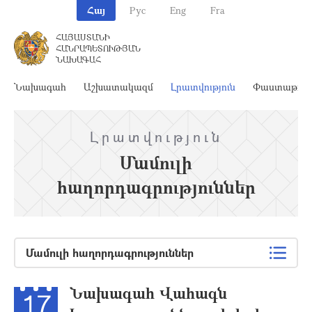
Հայ
Рус
Eng
Fra
ՀԱՅԱՍՏԱՆԻ
ՀԱՆՐԱՊԵՏՈՒԹՅԱՆ
ՆԱԽԱԳԱՀ
Նախագահ
Աշխատակազմ
Լրատվություն
Փաստաթղթ
Լրատվություն
Մամուլի
հաղորդագրություններ
Մամուլի հաղորդագրություններ
Նախագահ Վահագն
17