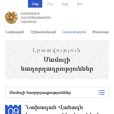
Հայ
Рус
Eng
Fra
ՀԱՅԱՍՏԱՆԻ
ՀԱՆՐԱՊԵՏՈՒԹՅԱՆ
ՆԱԽԱԳԱՀ
Նախագահ
Աշխատակազմ
Լրատվություն
Փաստաթղթ
Լրատվություն
Մամուլի
հաղորդագրություններ
Մամուլի հաղորդագրություններ
Նախագահ Վահագն
09