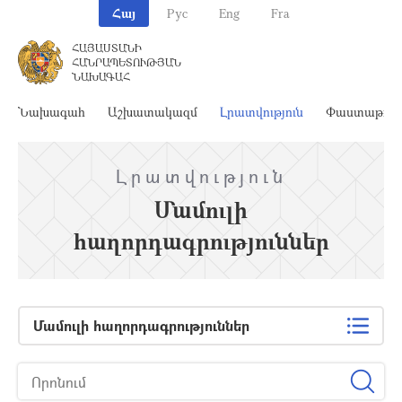
Հայ
Рус
Eng
Fra
ՀԱՅԱՍՏԱՆԻ
ՀԱՆՐԱՊԵՏՈՒԹՅԱՆ
ՆԱԽԱԳԱՀ
Նախագահ
Աշխատակազմ
Լրատվություն
Փաստաթղթ
Լրատվություն
Մամուլի
հաղորդագրություններ
Մամուլի հաղորդագրություններ