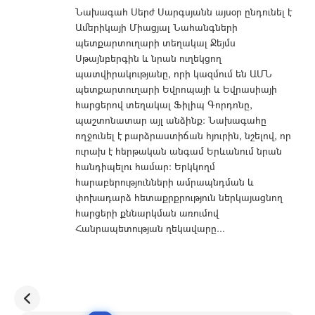
Նախագահ Սերժ Սարգսյանն այսօր ընդունել է
Ամերիկայի Միացյալ Նահանգների
պետքարտուղարի տեղակալ Ջեյմս
Սթայնբերգին և նրան ուղեկցող
պատվիրակությանը, որի կազմում են ԱՄՆ
պետքարտուղարի Եվրոպայի և Եվրասիայի
հարցերով տեղակալ Ֆիլիպ Գորդոնը,
պաշտոնատար այլ անձինք: Նախագահը
ողջունել է բարձրաստիճան հյուրին, նշելով, որ
ուրախ է հերթական անգամ Երևանում նրան
հանդիպելու համար: Երկկողմ
հարաբերությունների ամրապնդման և
փոխադարձ հետաքրքրություն ներկայացնող
հարցերի քննարկման առումով
Հանրապետության ղեկավարը...