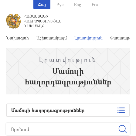
Հայ
Рус
Eng
Fra
ՀԱՅԱՍՏԱՆԻ
ՀԱՆՐԱՊԵՏՈՒԹՅԱՆ
ՆԱԽԱԳԱՀ
Նախագահ
Աշխատակազմ
Լրատվություն
Փաստաթղթ
Լրատվություն
Մամուլի
հաղորդագրություններ
Մամուլի հաղորդագրություններ