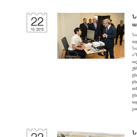
Ն
22
ա
10, 2013
Ն
այ
Ն
«
ա
շե
ըն
բն
տ
ը
այ
չա
Ն