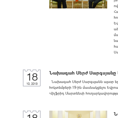
ո
Հ
հո
Եվ
ա
մ
ն
հ
Սա
Նախագահ Սերժ Սարգսյանը կ
18
Նախագահ Սերժ Սարգսյանն այսօր երեկ
10, 2013
հոկտեմբերի 19-ին մասնակցելու Եվր
Վիլֆրիդ Մարտենսի հուղարկավորությ
Ն