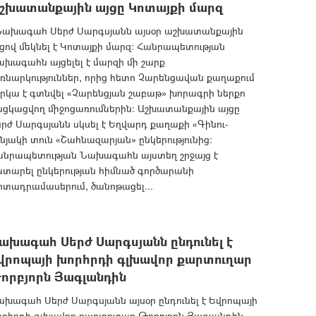
շխատանքային այցը Կոտայքի մարզ
ախագահ Սերժ Սարգսյանն այսօր աշխատանքային
ցով մեկնել է Կոտայքի մարզ: Հանրապետության
խագահն այցելել է մարզի մի շարք
ռնարկություններ, որից հետո Չարենցավան քաղաքում
րկա է գտնվել «Չարենցյան շաբաթ» խորագրի ներքո
նցկացվող միջոցառումներին: Աշխատանքային այցը
րժ Սարգսյանն սկսել է Եղվարդ քաղաքի «Գինու-
նյակի տուն «Շահնազարյան» ընկերությունից:
անրապետության Նախագահն այստեղ շրջայց է
ատարել ընկերության հիմնած գործարանի
րտադրամասերում, ծանոթացել...
ախագահ Սերժ Սարգսյանն ընդունել է
վրոպայի խորհրդի գլխավոր քարտուղար
որբյորն Յագլանդին
խագահ Սերժ Սարգսյանն այսօր ընդունել է Եվրոպայի
որհրդի գլխավոր քարտուղար Թորբյորն Յագլանդին,