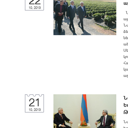
22
ա
10, 2013
Ն
այ
Նա
ձե
նե
ա
Սե
կո
Հ
կ
ա
Ն
21
Ե
10, 2013
Թ
Նա
խ