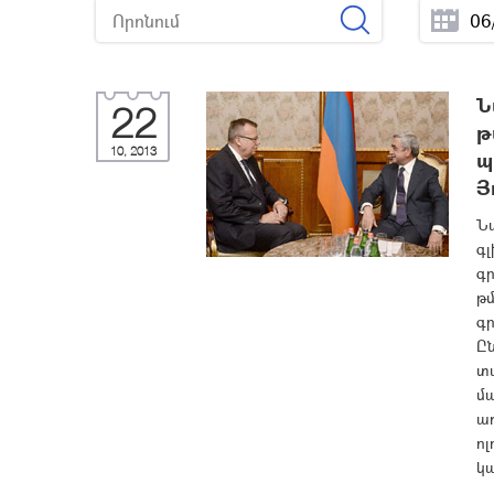
Ն
22
թ
10, 2013
պ
Յ
Նա
գ
գ
թ
գր
Ըն
տ
մ
առ
ոլ
կա