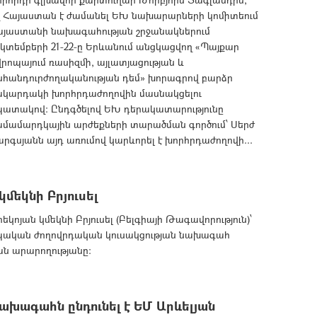
վ Հայաստան է ժամանել ԵԽ նախարարների կոմիտեում
այաստանի նախագահության շրջանակներում
կտեմբերի 21-22-ը Երևանում անցկացվող «Պայքար
րոպայում ռասիզմի, այլատյացության և
նհանդուրժողականության դեմ» խորագրով բարձր
ակարդակի խորհրդաժողովին մասնակցելու
պատակով: Ընդգծելով ԵԽ դերակատարությունը
ամամարդկային արժեքների տարածման գործում՝ Սերժ
րգսյանն այդ առումով կարևորել է խորհրդաժողովի...
մեկնի Բրյուսել
ոյան կմեկնի Բրյուսել (Բելգիայի Թագավորություն)՝
ոպական ժողովրդական կուսակցության նախագահ
ան արարողությանը:
ախագահն ընդունել է ԵՄ Արևելյան