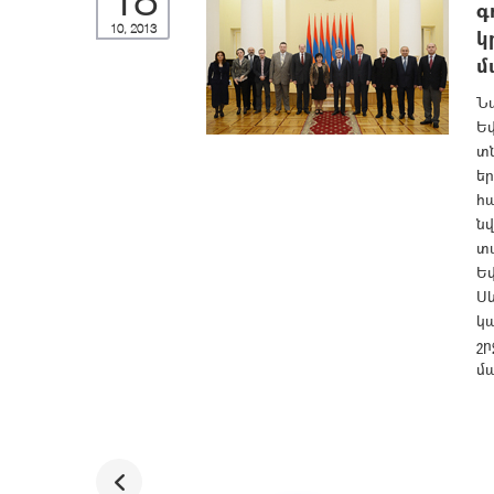
18
գ
10, 2013
կ
մ
Նա
Եվ
տ
ե
հ
ն
տ
Ե
Ս
կ
շր
մա