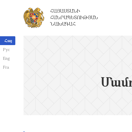
ՀԱՅԱՍՏԱՆԻ
ՀԱՆՐԱՊԵՏՈՒԹՅԱՆ
ՆԱԽԱԳԱՀ
Հայ
Рус
Eng
Fra
Մամո