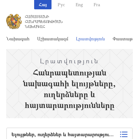
Հայ
Рус
Eng
Fra
ՀԱՅԱՍՏԱՆԻ
ՀԱՆՐԱՊԵՏՈՒԹՅԱՆ
ՆԱԽԱԳԱՀ
Նախագահ
Աշխատակազմ
Լրատվություն
Փաստաթղթ
Լրատվություն
Հանրապետության
նախագահի ելույթները,
ուղերձները և
հայտարարությունները
Ելույթներ, ուղերձներ և հայտարարություններ