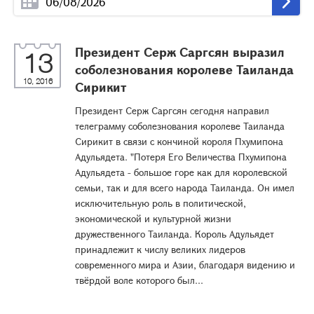
Президент Серж Саргсян выразил
13
соболезнования королеве Таиланда
10, 2016
Сирикит
Президент Серж Саргсян сегодня направил
телеграмму соболезнования королеве Таиланда
Сирикит в связи с кончиной короля Пхумипона
Адульядета. "Потеря Его Величества Пхумипона
Адульядета - большое горе как для королевской
семьи, так и для всего народа Таиланда. Он имел
исключительную роль в политической,
экономической и культурной жизни
дружественного Таиланда. Король Адульядет
принадлежит к числу великих лидеров
современного мира и Азии, благодаря видению и
твёрдой воле которого был...