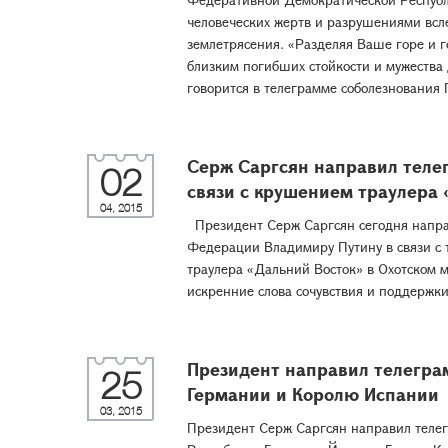
человеческих жертв и разрушениями всл
землетрясения. «Разделяя Ваше горе и 
близким погибших стойкости и мужества 
говорится в телеграмме соболезнования П
Серж Саргсян направил теле
02
связи с крушением траулера
04, 2015
Президент Серж Саргсян сегодня напра
Федерации Владимиру Путину в связи с 
траулера «Дальний Восток» в Охотском 
искренние слова сочувствия и поддерж
Президент направил телегра
25
Германии и Королю Испании
03, 2015
Президент Серж Саргсян направил теле