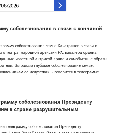
му соболезнования в связи с кончиной
рамму соболезнования семье Хачатрянов в связи с
го театра, народной артистки РА, кавалера ордена
зданные известной актрисой яркие и самобытные образы
зрителя. Выражаю глубокое соболезнование семье,
оклонникам ее искусства», - говорится в телеграмме
грамму соболезнования Президенту
шим в стране разрушительным
ил телеграмму соболезнования Президенту
ки Непал Раму Барану Ядаву в связи с тысячами