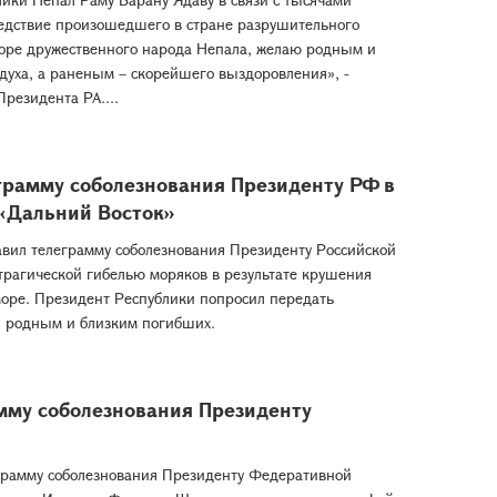
едствие произошедшего в стране разрушительного
горе дружественного народа Непала, желаю родным и
духа, а раненым – скорейшего выздоровления», -
резидента РА....
грамму соболезнования Президенту РФ в
 «Дальний Восток»
вил телеграмму соболезнования Президенту Российской
трагической гибелью моряков в результате крушения
море. Президент Республики попросил передать
ки родным и близким погибших.
мму соболезнования Президенту
грамму соболезнования Президенту Федеративной