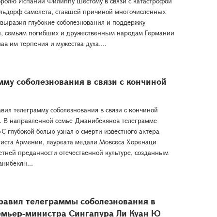
оролю Испании Филиппу Шестому в связи с катастрофой
льдорф самолета, ставшей причиной многочисленных
выразил глубокие соболезнования и поддержку
, семьям погибших и дружественным народам Германии
в им терпения и мужества духа....
му соболезнования в связи с кончиной
ил телеграмму соболезнования в связи с кончиной
. В направленной семье Джанибекянов телеграмме
 «С глубокой болью узнал о смерти известного актера
ртиста Армении, лауреата медали Мовсеса Хоренаци
тней преданности отечественной культуре, созданным
нибекян...
равил телеграммы соболезнования в
ремьер-министра Сингапура Ли Куан Ю