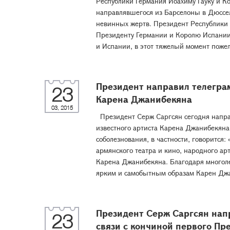
Республики Германия Йоахиму Гауку и К
направлявшегося из Барселоны в Дюссе
невинных жертв. Президент Республики 
Президенту Германии и Королю Испании
и Испании, в этот тяжелый момент пожела
Президент направил телеграм
23
Карена Джанибекяна
03, 2015
Президент Серж Саргсян сегодня направ
известного артиста Карена Джанибекяна
соболезнования, в частности, говорится:
армянского театра и кино, народного а
Карена Джанибекяна. Благодаря многоле
ярким и самобытным образам Карен Джа
Президент Серж Саргсян нап
23
связи с кончиной первого П