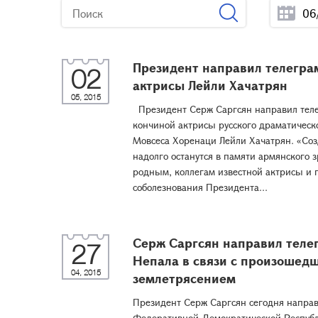
Президент направил телеграм
02
актрисы Лейли Хачатрян
05, 2015
Президент Серж Саргсян направил телег
кончиной актрисы русского драматическо
Мовсеса Хоренаци Лейли Хачатрян. «Со
надолго останутся в памяти армянского 
родным, коллегам известной актрисы и п
соболезнования Президента...
Серж Саргсян направил теле
27
Непала в связи с произошед
04, 2015
землетрясением
Президент Серж Саргсян сегодня направ
Федеративной Демократической Республи