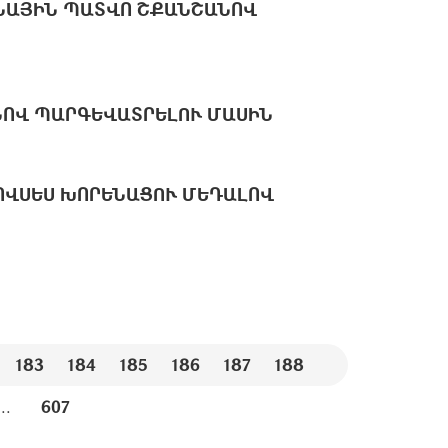
ՆԱՅԻՆ ՊԱՏՎՈ ՇՔԱՆՇԱՆՈՎ
ՆՈՎ ՊԱՐԳԵՎԱՏՐԵԼՈՒ ՄԱՍԻՆ
ՈՎՍԵՍ ԽՈՐԵՆԱՑՈՒ ՄԵԴԱԼՈՎ
183
184
185
186
187
188
...
607