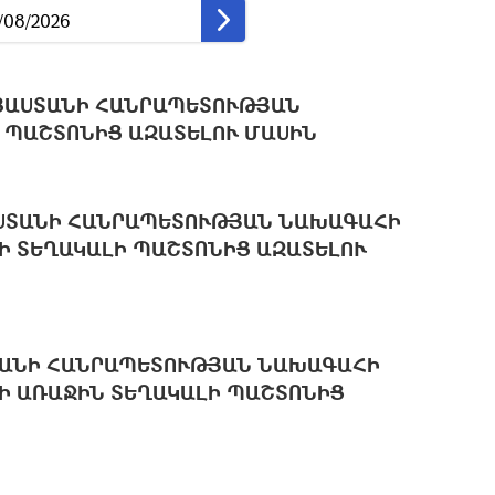
ՅԱUՏԱՆԻ ՀԱՆՐԱՊԵՏՈՒԹՅԱՆ
 ՊԱՇՏՈՆԻՑ ԱԶԱՏԵԼՈՒ ՄԱUԻՆ
ԱUՏԱՆԻ ՀԱՆՐԱՊԵՏՈՒԹՅԱՆ ՆԱԽԱԳԱՀԻ
Ի ՏԵՂԱԿԱԼԻ ՊԱՇՏՈՆԻՑ ԱԶԱՏԵԼՈՒ
ՏԱՆԻ ՀԱՆՐԱՊԵՏՈՒԹՅԱՆ ՆԱԽԱԳԱՀԻ
Ի ԱՌԱՋԻՆ ՏԵՂԱԿԱԼԻ ՊԱՇՏՈՆԻՑ