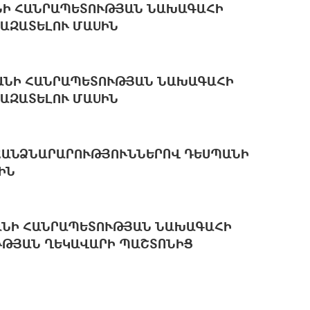
ՆԻ ՀԱՆՐԱՊԵՏՈՒԹՅԱՆ ՆԱԽԱԳԱՀԻ
ԱԶԱՏԵԼՈՒ ՄԱUԻՆ
ՏԱՆԻ ՀԱՆՐԱՊԵՏՈՒԹՅԱՆ ՆԱԽԱԳԱՀԻ
ԱԶԱՏԵԼՈՒ ՄԱUԻՆ
 ՀԱՆՁՆԱՐԱՐՈՒԹՅՈՒՆՆԵՐՈՎ ԴԵՍՊԱՆԻ
ԻՆ
ԱՆԻ ՀԱՆՐԱՊԵՏՈՒԹՅԱՆ ՆԱԽԱԳԱՀԻ
ՒԹՅԱՆ ՂԵԿԱՎԱՐԻ ՊԱՇՏՈՆԻՑ