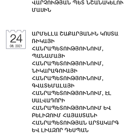
ՎԱՐՉՈՒԹՅԱՆ ՊԵՏ ՆՇԱՆԱԿԵԼՈՒ
ՄԱՍԻՆ
ԱՐՄԵԼԼԱ ՇԱՔԱՐՅԱՆԻՆ ԿՈՍՏԱ
24
ՌԻԿԱՅԻ
08, 2021
ՀԱՆՐԱՊԵՏՈՒԹՅՈՒՆՈՒՄ,
ՊԱՆԱՄԱՅԻ
ՀԱՆՐԱՊԵՏՈՒԹՅՈՒՆՈՒՄ,
ՆԻԿԱՐԱԳՈՒԱՅԻ
ՀԱՆՐԱՊԵՏՈՒԹՅՈՒՆՈՒՄ,
ԳՎԱՏԵՄԱԼԱՅԻ
ՀԱՆՐԱՊԵՏՈՒԹՅՈՒՆՈՒՄ, ԷԼ
ՍԱԼՎԱԴՈՐԻ
ՀԱՆՐԱՊԵՏՈՒԹՅՈՒՆՈՒՄ ԵՎ
ԲԵԼԻԶՈՒՄ ՀԱՅԱՍՏԱՆԻ
ՀԱՆՐԱՊԵՏՈՒԹՅԱՆ ԱՐՏԱԿԱՐԳ
ԵՎ ԼԻԱԶՈՐ ԴԵՍՊԱՆ