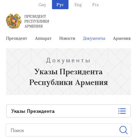
Հայ
Рус
Eng
Fra
ПРЕЗИДЕНТ
РЕСПУБЛИКИ
АРМЕНИЯ
Президент
Аппарат
Новости
Документы
Армения
Документы
Указы Президента
Республики Армения
Указы Президента