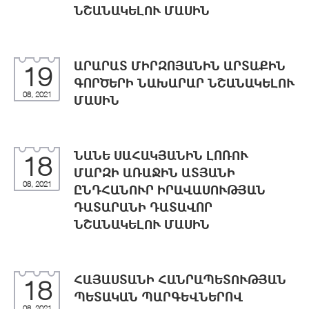
ՆՇԱՆԱԿԵԼՈՒ ՄԱՍԻՆ
ԱՐԱՐԱՏ ՄԻՐԶՈՅԱՆԻՆ ԱՐՏԱՔԻՆ
19
ԳՈՐԾԵՐԻ ՆԱԽԱՐԱՐ ՆՇԱՆԱԿԵԼՈՒ
08, 2021
ՄԱՍԻՆ
ՆԱՆԵ ՍԱՀԱԿՅԱՆԻՆ ԼՈՌՈՒ
18
ՄԱՐԶԻ ԱՌԱՋԻՆ ԱՏՅԱՆԻ
08, 2021
ԸՆԴՀԱՆՈՒՐ ԻՐԱՎԱՍՈՒԹՅԱՆ
ԴԱՏԱՐԱՆԻ ԴԱՏԱՎՈՐ
ՆՇԱՆԱԿԵԼՈՒ ՄԱՍԻՆ
ՀԱՅԱՍՏԱՆԻ ՀԱՆՐԱՊԵՏՈՒԹՅԱՆ
18
ՊԵՏԱԿԱՆ ՊԱՐԳԵՎՆԵՐՈՎ
08, 2021