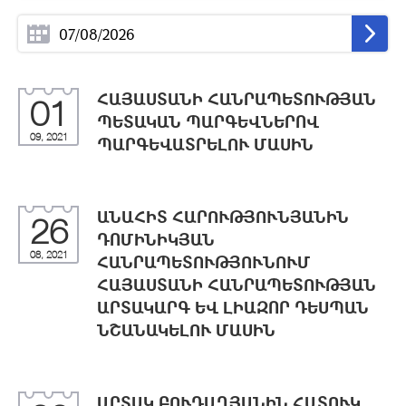
ՀԱՅԱՍՏԱՆԻ ՀԱՆՐԱՊԵՏՈՒԹՅԱՆ
01
ՊԵՏԱԿԱՆ ՊԱՐԳԵՎՆԵՐՈՎ
09, 2021
ՊԱՐԳԵՎԱՏՐԵԼՈՒ ՄԱՍԻՆ
ԱՆԱՀԻՏ ՀԱՐՈՒԹՅՈՒՆՅԱՆԻՆ
26
ԴՈՄԻՆԻԿՅԱՆ
08, 2021
ՀԱՆՐԱՊԵՏՈՒԹՅՈՒՆՈՒՄ
ՀԱՅԱՍՏԱՆԻ ՀԱՆՐԱՊԵՏՈՒԹՅԱՆ
ԱՐՏԱԿԱՐԳ ԵՎ ԼԻԱԶՈՐ ԴԵՍՊԱՆ
ՆՇԱՆԱԿԵԼՈՒ ՄԱՍԻՆ
ԱՐՏԱԿ ԲՈՒԴԱՂՅԱՆԻՆ ՀԱՏՈՒԿ