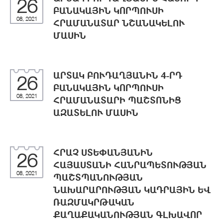
26
ԲԱՆԱԿԱՅԻՆ ԿՈՐՊՈՒՍԻ
08, 2021
ՀՐԱՄԱՆԱՏԱՐ ՆՇԱՆԱԿԵԼՈՒ
ՄԱՍԻՆ
ԱՐՏԱԿ ԲՈՒԴԱՂՅԱՆԻՆ 4-ՐԴ
26
ԲԱՆԱԿԱՅԻՆ ԿՈՐՊՈՒՍԻ
08, 2021
ՀՐԱՄԱՆԱՏԱՐԻ ՊԱՇՏՈՆԻՑ
ԱԶԱՏԵԼՈՒ ՄԱՍԻՆ
ՀՐԱՉ ՍՏԵՓԱՆՅԱՆԻՆ
26
ՀԱՅԱՍՏԱՆԻ ՀԱՆՐԱՊԵՏՈՒԹՅԱՆ
08, 2021
ՊԱՇՏՊԱՆՈՒԹՅԱՆ
ՆԱԽԱՐԱՐՈՒԹՅԱՆ ԿԱԴՐԱՅԻՆ ԵՎ
ՌԱԶՄԱԿՐԹԱԿԱՆ
ՔԱՂԱՔԱԿԱՆՈՒԹՅԱՆ ԳԼԽԱՎՈՐ