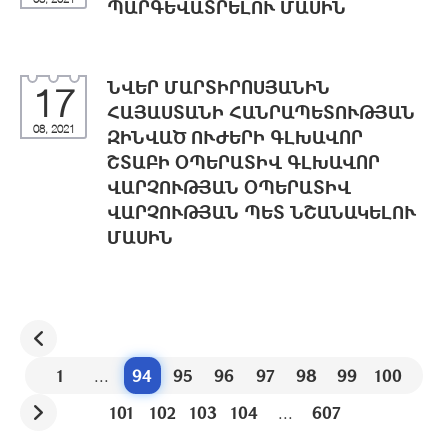
ՊԱՐԳԵՎԱՏՐԵԼՈՒ ՄԱՍԻՆ
ՆՎԵՐ ՄԱՐՏԻՐՈՍՅԱՆԻՆ
17
ՀԱՅԱՍՏԱՆԻ ՀԱՆՐԱՊԵՏՈՒԹՅԱՆ
08, 2021
ԶԻՆՎԱԾ ՈՒԺԵՐԻ ԳԼԽԱՎՈՐ
ՇՏԱԲԻ ՕՊԵՐԱՏԻՎ ԳԼԽԱՎՈՐ
ՎԱՐՉՈՒԹՅԱՆ ՕՊԵՐԱՏԻՎ
ՎԱՐՉՈՒԹՅԱՆ ՊԵՏ ՆՇԱՆԱԿԵԼՈՒ
ՄԱՍԻՆ
1
...
94
95
96
97
98
99
100
101
102
103
104
...
607