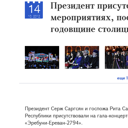
Президент присут
14
мероприятиях, по
10, 2012
годовщине столи
еще 1
Президент Серж Саргсян и госпожа Рита С
Республики присутствовали на гала-концерт
«Эребуни-Ереван-2794».