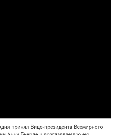
одня принял Вице-президента Всемирного
ии Анну Бьерде и возглавляемую ею