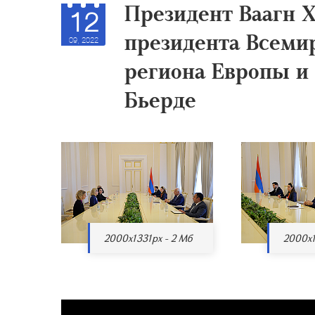
Президент Ваагн 
12
президента Всеми
09, 2022
региона Европы и
Бьерде
2000x1331px - 2 Мб
2000x1