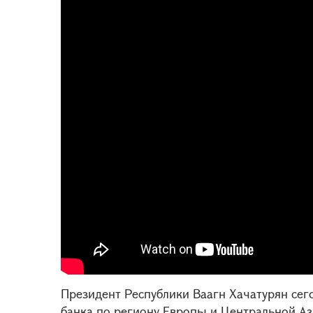
Президент Республики Ваагн Хачатурян сег
банка по региону Европы и Центральной Аз