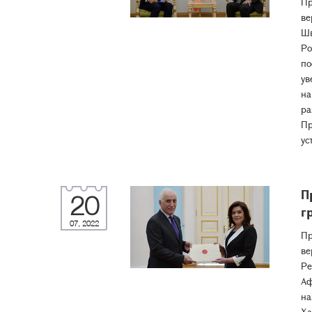
Пр
ве
Шв
Ро
по
ув
на
ра
Пр
ус
П
20
г
07, 2022
Пр
ве
Ре
Аф
на
Ха