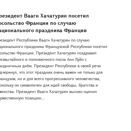
резидент Ваагн Хачатурян посетил
осольство Франции по случаю
ационального праздника Франции
езидент Республики Ваагн Хачатурян по случаю
ционального праздника Французской Республики посетил
сольство Франции. Президент Хачатурян поздравил
езвычайного и полномочного посла Анн Луйо с
аздничным днём. Президент Республики в своей речи
дчеркнул, что этот праздник очень важен не только для
анцузов, но и для всего прогрессивного человечества,
скольку он символичен для идей свободы, братства и
венства. Президент Ваагн Хачатурян высоко оценил
ужественную позицию...