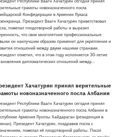
езидент Республики Ваагн Хачатурян сегодня принял
рительные грамоты новоназначенного посла
ейцарской Конфедерации в Армении Лукаса
зенкранца. Президент Ваагн Хачатурян приветствовал
сла, пожелал плодотворной работы и выразил
еренность, что свои многолетние профессиональные
выки он наилучшим образом применит для укрепления и
звития отношений между двумя нашими странами.
езидент отметил, что в этом году исполняется 30-летие
тановления дипломатических отношений между...
резидент Хачатурян принял верительные
рамоты новоназначенного посла Албании
езидент Республики Ваагн Хачатурян сегодня принял
рительные грамоты новоназначенного посла Албании в
спублике Армения Луэллы Хайдараган (резиденция в
инах). Президент Хачатурян, поздравив посла с
значением, пожелал её плодотворной работы. Посол
йдараган выразила Президенту благодарность за приём