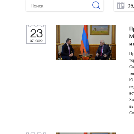
П
23
М
07, 2022
и
Пр
те
Са
те
Юг
ве
вс
Ха
вы
Со