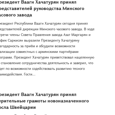
резидент Ваагн Хачатурян принял
редставителей руководства Минского
асового завода
езидент Республики Ваагн Хачатурян сегодня принял
едставителей дирекции Минского часового завода. В ходе
тречи члены Совета Правления завода Азат Маргарян и
фик Саркисян выразили Президенту Хачатуряну
агодарность за приём и обсудили возможности
ализации совместных с армянскими партнёрами
ограмм. Президент Хачатурян приветствовал нацеленную
 становление сотрудничества деятельность и заверил, что
дет по возможности содействовать развитию тесного
аимодействия. Гости...
резидент Ваагн Хачатурян принял
ерительные грамоты новоназначенного
осла Швейцарии