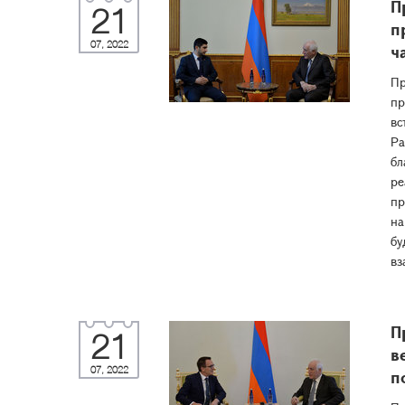
П
21
п
07, 2022
ч
Пр
пр
вс
Ра
бл
ре
пр
на
бу
вз
П
21
в
07, 2022
п