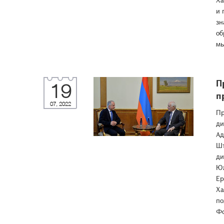
и 
зн
об
мы
П
19
п
07, 2022
Пр
ди
Ад
Шт
ди
Юж
Ер
Ха
по
Фо