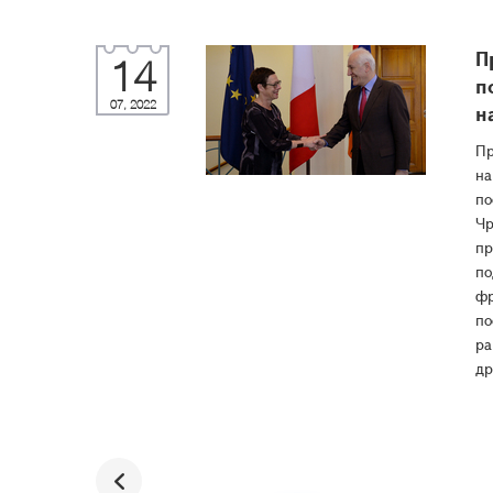
П
14
п
07, 2022
н
Пр
на
по
Чр
пр
по
фр
по
ра
др