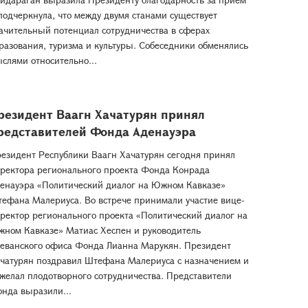
подчеркнула, что между двумя станами существует
ачительный потенциал сотрудничества в сферах
разования, туризма и культуры. Собеседники обменялись
слями относительно...
резидент Ваагн Хачатурян принял
редставителей Фонда Аденауэра
езидент Республики Ваагн Хачатурян сегодня принял
ректора регионального проекта Фонда Конрада
енауэра «Политический диалог на Южном Кавказе»
ефана Малериуса. Во встрече принимали участие вице-
ректор регионального проекта «Политический диалог на
ном Кавказе» Матиас Хеспен и руководитель
еванского офиса Фонда Лианна Марукян. Президент
чатурян поздравил Штефана Малериуса с назначением и
желал плодотворного сотрудничества. Представители
нда выразили...