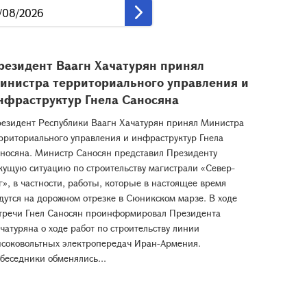
резидент Ваагн Хачатурян принял
инистра территориального управления и
нфраструктур Гнела Саносяна
езидент Республики Ваагн Хачатурян принял Министра
рриториального управления и инфраструктур Гнела
носяна. Министр Саносян представил Президенту
кущую ситуацию по строительству магистрали «Север-
», в частности, работы, которые в настоящее время
дутся на дорожном отрезке в Сюникском марзе. В ходе
тречи Гнел Саносян проинформировал Президента
чатуряна о ходе работ по строительству линии
соковольтных электропередач Иран-Армения.
беседники обменялись...