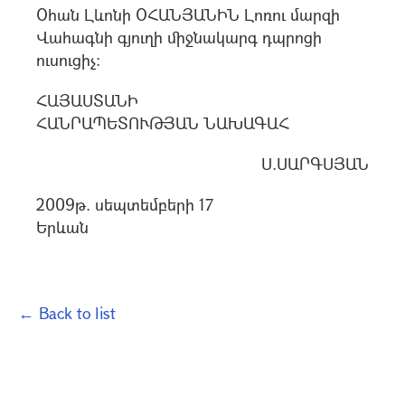
Օհան Լևոնի ՕՀԱՆՅԱՆԻՆ Լոռու մարզի
Վահագնի գյուղի միջնակարգ դպրոցի
ուսուցիչ:
ՀԱՅԱՍՏԱՆԻ
ՀԱՆՐԱՊԵՏՈՒԹՅԱՆ ՆԱԽԱԳԱՀ
Ս.ՍԱՐԳՍՅԱՆ
2009թ. սեպտեմբերի 17
Երևան
← Back to list