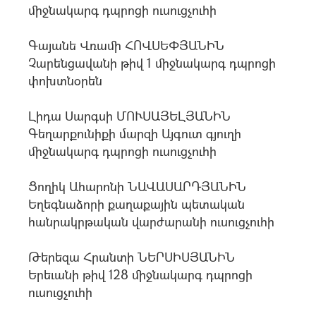
միջնակարգ դպրոցի ուսուցչուհի
Գայանե Վռամի ՀՈՎՍԵՓՅԱՆԻՆ
Չարենցավանի թիվ 1 միջնակարգ դպրոցի
փոխտնօրեն
Լիդա Սարգսի ՄՈՒՍԱՅԵԼՅԱՆԻՆ
Գեղարքունիքի մարզի Այգուտ գյուղի
միջնակարգ դպրոցի ուսուցչուհի
Ցողիկ Ահարոնի ՆԱՎԱՍԱՐԴՅԱՆԻՆ
Եղեգնաձորի քաղաքային պետական
հանրակրթական վարժարանի ուսուցչուհի
Թերեզա Հրանտի ՆԵՐՍԻՍՅԱՆԻՆ
Երեւանի թիվ 128 միջնակարգ դպրոցի
ուսուցչուհի