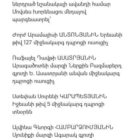
ներդրած նշանակալի ավանդի համար
Մովսես Խորենացու մեդալով
պարգեւատրել`
Ժորժ Արամայիսի ԱՆՏՈՆՅԱՆԻՆ Երեւանի
թիվ 127 միջնակարգ դպրոցի ուսուցիչ
Ռաֆայել Դավթի ԱՍԱՏՐՅԱՆԻՆ
Արագածոտնի մարզի Ներքին Բազմաբերդ
գյուղի Ե. Ասատրյանի անվան միջնակարգ
դպրոցի ուսուցիչ
Ստեփան Սուրենի ԿԱՐԱՊԵՏՅԱՆԻՆ
Իջեւանի թիվ 5 միջնակարգ դպրոցի
տնօրեն
Ալվինա Գևորգի ՀԱՄԲԱՐՁՈՒՄՅԱՆԻՆ
Սյունիքի մարզի Ագարակ գյուղի