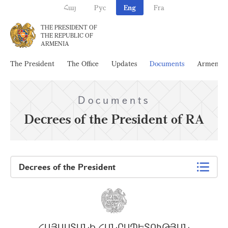
Հայ
Рус
Eng
Fra
THE PRESIDENT OF
THE REPUBLIC OF
ARMENIA
The President
The Office
Updates
Documents
Armenia
Documents
Decrees of the President of RA
Decrees of the President
ՀԱՅԱՍՏԱՆԻ ՀԱՆՐԱՊԵՏՈՒԹՅԱՆ