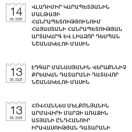
ՎԼԱԴԻՄԻՐ ԿԱՐԱՊԵՏՅԱՆԻՆ
14
ՄԱԼԹԱՅԻ
03, 2025
ՀԱՆՐԱՊԵՏՈՒԹՅՈՒՆՈՒՄ
ՀԱՅԱՍՏԱՆԻ ՀԱՆՐԱՊԵՏՈՒԹՅԱՆ
ԱՐՏԱԿԱՐԳ ԵՎ ԼԻԱԶՈՐ ԴԵՍՊԱՆ
ՆՇԱՆԱԿԵԼՈՒ ՄԱՍԻՆ
ԷԴԳԱՐ ՄԱՆԱՍՅԱՆԻՆ ՎԵՐԱՔՆՆԻՉ
13
ՔՐԵԱԿԱՆ ԴԱՏԱՐԱՆԻ ԴԱՏԱՎՈՐ
03, 2025
ՆՇԱՆԱԿԵԼՈՒ ՄԱՍԻՆ
ՀՈՎՀԱՆՆԵՍ ՄԵԼՔՈՆՅԱՆԻՆ
13
ԱՐՄԱՎԻՐԻ ՄԱՐԶԻ ԱՌԱՋԻՆ
03, 2025
ԱՏՅԱՆԻ ԸՆԴՀԱՆՈՒՐ
ԻՐԱՎԱՍՈՒԹՅԱՆ ԴԱՏԱՐԱՆԻ