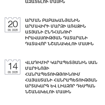
ԱԶԱՏԵԼՈՒ ՄԱՍԻՆ
ԱՐՄԱՆ ԲԱԲԱԽԱՆՅԱՆԻՆ
20
ԱՐՄԱՎԻՐԻ ՄԱՐԶԻ ԱՌԱՋԻՆ
03, 2025
ԱՏՅԱՆԻ ԸՆԴՀԱՆՈՒՐ
ԻՐԱՎԱՍՈՒԹՅԱՆ ԴԱՏԱՐԱՆԻ
ԴԱՏԱՎՈՐ ՆՇԱՆԱԿԵԼՈՒ ՄԱՍԻՆ
ՎԼԱԴԻՄԻՐ ԿԱՐԱՊԵՏՅԱՆԻՆ ՍԱՆ
14
ՄԱՐԻՆՈՅԻ
03, 2025
ՀԱՆՐԱՊԵՏՈՒԹՅՈՒՆՈՒՄ
ՀԱՅԱՍՏԱՆԻ ՀԱՆՐԱՊԵՏՈՒԹՅԱՆ
ԱՐՏԱԿԱՐԳ ԵՎ ԼԻԱԶՈՐ ԴԵՍՊԱՆ
ՆՇԱՆԱԿԵԼՈՒ ՄԱՍԻՆ