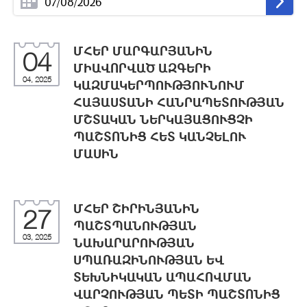
ՄՀԵՐ ՄԱՐԳԱՐՅԱՆԻՆ
04
ՄԻԱՎՈՐՎԱԾ ԱԶԳԵՐԻ
04, 2025
ԿԱԶՄԱԿԵՐՊՈՒԹՅՈՒՆՈՒՄ
ՀԱՅԱՍՏԱՆԻ ՀԱՆՐԱՊԵՏՈՒԹՅԱՆ
ՄՇՏԱԿԱՆ ՆԵՐԿԱՅԱՑՈՒՑՉԻ
ՊԱՇՏՈՆԻՑ ՀԵՏ ԿԱՆՉԵԼՈՒ
ՄԱՍԻՆ
ՄՀԵՐ ՇԻՐԻՆՅԱՆԻՆ
27
ՊԱՇՏՊԱՆՈՒԹՅԱՆ
03, 2025
ՆԱԽԱՐԱՐՈՒԹՅԱՆ
ՍՊԱՌԱԶԻՆՈՒԹՅԱՆ ԵՎ
ՏԵԽՆԻԿԱԿԱՆ ԱՊԱՀՈՎՄԱՆ
ՎԱՐՉՈՒԹՅԱՆ ՊԵՏԻ ՊԱՇՏՈՆԻՑ