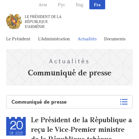
Arm
Рус
Eng
Fra
LE PRÉSIDENT DE LA
RÉPUBLIQUE
D'ARMÉNIE
Le Président
L'Administration
Actualités
Documents
Ar
Actualités
Communiqué de presse
Communiqué de presse
Le Président de la République a
20
reçu le Vice-Premier ministre
06, 2025
de la République tchèque