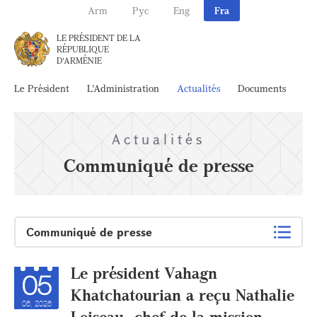
Arm
Рус
Eng
Fra
LE PRÉSIDENT DE LA
RÉPUBLIQUE
D'ARMÉNIE
Le Président
L'Administration
Actualités
Documents
Ar
Actualités
Communiqué de presse
Communiqué de presse
Le président Vahagn
05
Khatchatourian a reçu Nathalie
06, 2026
Loiseau, chef de la mission